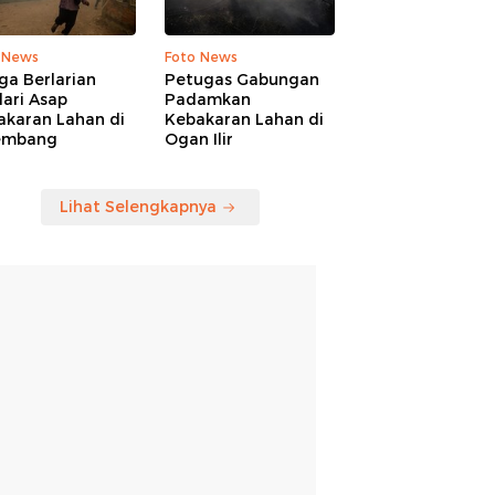
 News
Foto News
ga Berlarian
Petugas Gabungan
ari Asap
Padamkan
akaran Lahan di
Kebakaran Lahan di
embang
Ogan Ilir
Lihat Selengkapnya