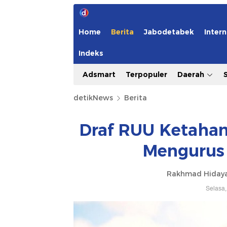
Home
Berita
Jabodetabek
Intern
Indeks
Adsmart
Terpopuler
Daerah
detikNews
Berita
Draf RUU Ketahana
Mengurus
Rakhmad Hidaya
Selasa,