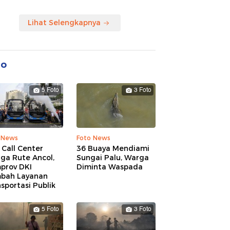
Lihat Selengkapnya
to
5 Foto
3 Foto
 News
Foto News
 Call Center
36 Buaya Mendiami
ga Rute Ancol,
Sungai Palu, Warga
prov DKI
Diminta Waspada
bah Layanan
sportasi Publik
5 Foto
3 Foto