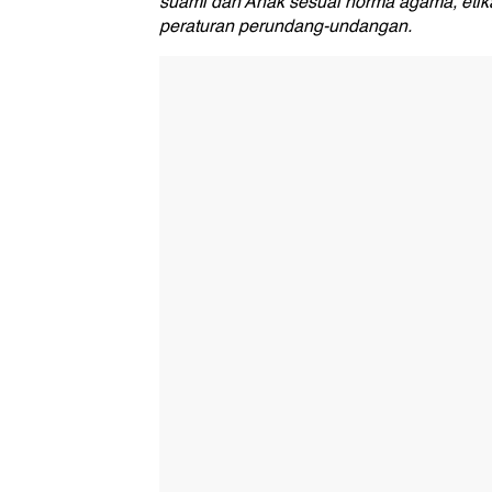
suami dan Anak sesuai norma agama, etika
peraturan perundang-undangan.