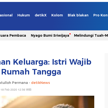
asional
Hukum
detikX
Kolom
Blak blakan
Pro Kon
Suara Pembaca
Nyago Bumi Sriwijaya
Melindungi Tuah-
n Keluarga: Istri Wajib
 Rumah Tangga
tulloh Permana -
detikNews
 18 Feb 2020 12:56 WIB