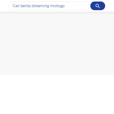
Cancel
Yang sedang ramai dicari
#1
ketik
#2
bromo
#3
streaming motogp
#4
prabowo
#5
data live draw sgp
Promoted
Terakhir yang dicari
Loading...