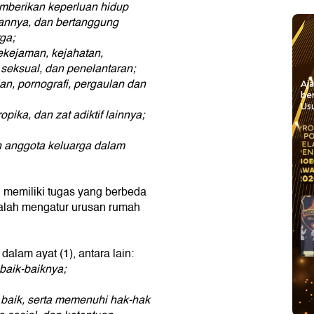
mberikan keperluan hidup
nnya, dan bertanggung
ga;
kekejaman, kejahatan,
seksual, dan penelantaran;
ian, pornografi, pergaulan dan
Aj
be
Usu
pika, dan zat adiktif lainnya;
 anggota keluarga dalam
ri memiliki tugas yang berbeda
 ialah mengatur urusan rumah
alam ayat (1), antara lain:
baik-baiknya;
baik, serta memenuhi hak-hak