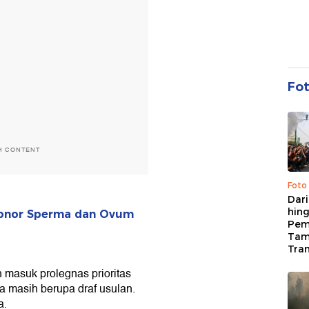
Fo
H CONTENT
Foto
Dari
hing
Donor Sperma dan Ovum
Pem
Tam
Tran
 masuk prolegnas prioritas
a masih berupa draf usulan.
a.