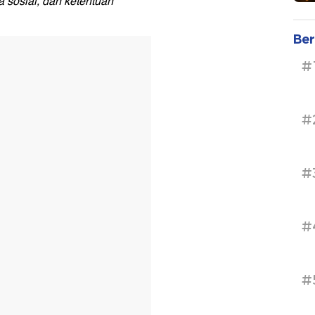
 sosial, dan ketentuan
Ber
#
#
#
#
#