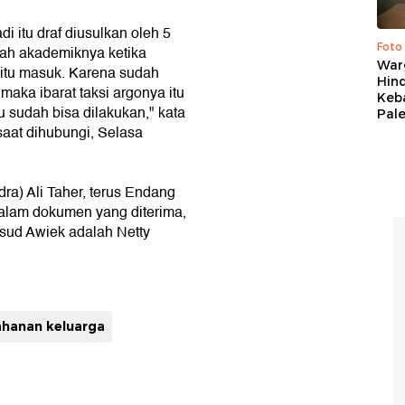
i itu draf diusulkan oleh 5
Foto
kah akademiknya ketika
War
 itu masuk. Karena sudah
Hind
 maka ibarat taksi argonya itu
Keb
 sudah bisa dilakukan," kata
Pal
aat dihubungi, Selasa
ra) Ali Taher, terus Endang
Dalam dokumen yang diterima,
sud Awiek adalah Netty
ahanan keluarga