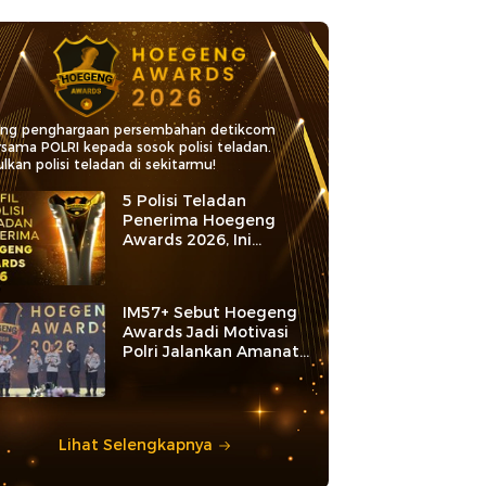
ang penghargaan persembahan detikcom
rsama POLRI kepada sosok polisi teladan.
lkan polisi teladan di sekitarmu!
5 Polisi Teladan
Penerima Hoegeng
Awards 2026, Ini
Kategori dan Kiprahnya
IM57+ Sebut Hoegeng
Awards Jadi Motivasi
Polri Jalankan Amanat
Konstitusi
Lihat Selengkapnya