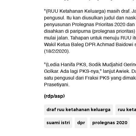
"(RUU Ketahanan Keluarga) masih draf. Jad
pengusul. Itu kan diusulkan judul dan nas
penyusunan Prolegnas Prioritas 2020 dan
disahkan di paripurna (prolegnas prioritas)
mulai jalan. Tahapan untuk menuju RUU itu
Wakil Ketua Baleg DPR Achmad Baidowi s
(18/2/2020).
"(Ledia Hanifa PKS, Sodik Mudjahid Gerind
Golkar. Ada lagi PKS-nya," lanjut Awiek. 
satu pengusul dari Fraksi PKS yang dimak
Prasetiyani.
(rdp/asp)
draf ruu ketahanan keluarga
ruu ket
suami istri
dpr
prolegnas 2020