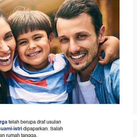
rga
telah berupa draf usulan
suami-istri
dipaparkan. Salah
san rumah tangga.