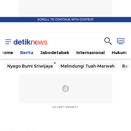
SCROLL TO CONTINUE WITH CONTENT
Home
Berita
Jabodetabek
Internasional
Hukum
Nyago Bumi Sriwijaya
Melindungi Tuah-Marwah
Ban
ADVERTISEMENT