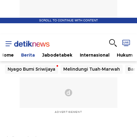
SCROLL TO CONTINUE WITH CONTENT
Home
Berita
Jabodetabek
Internasional
Hukum
Nyago Bumi Sriwijaya
Melindungi Tuah-Marwah
Ban
ADVERTISEMENT