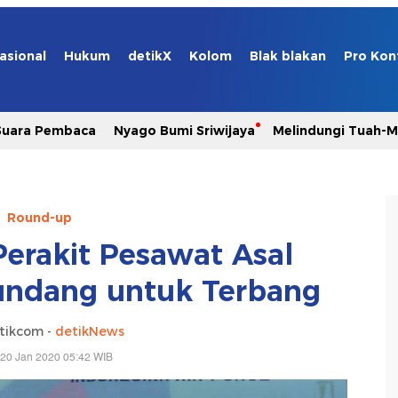
asional
Hukum
detikX
Kolom
Blak blakan
Pro Kon
Suara Pembaca
Nyago Bumi Sriwijaya
Melindungi Tuah-
Round-up
Perakit Pesawat Asal
undang untuk Terbang
tikcom -
detikNews
 20 Jan 2020 05:42 WIB