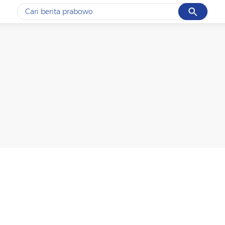
Cancel
Yang sedang ramai dicari
#1
gempa hari ini
#2
gempa
#3
prabowo
#4
iran
#5
demo
Promoted
Terakhir yang dicari
Loading...