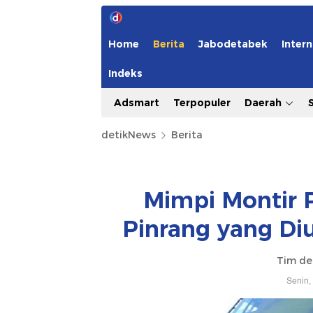
Home
Berita
Jabodetabek
Intern
Indeks
Adsmart
Terpopuler
Daerah
detikNews
Berita
Mimpi Montir 
Pinrang yang Di
Tim de
Senin,