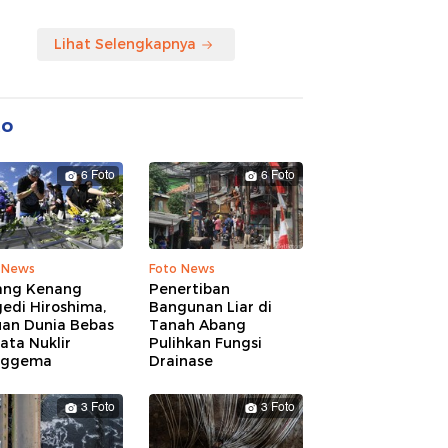
Lihat Selengkapnya
to
6 Foto
6 Foto
 News
Foto News
ang Kenang
Penertiban
edi Hiroshima,
Bangunan Liar di
uan Dunia Bebas
Tanah Abang
ata Nuklir
Pulihkan Fungsi
nggema
Drainase
3 Foto
3 Foto