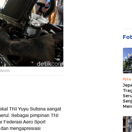
Fo
tikcom
Foto
Jep
Trag
Ser
Senj
Me
kal TNI Yuyu Sutisna sangat
aerul. Sebagai pimpinan TNI
 Federasi Aero Sport
f dan mengapresiasi