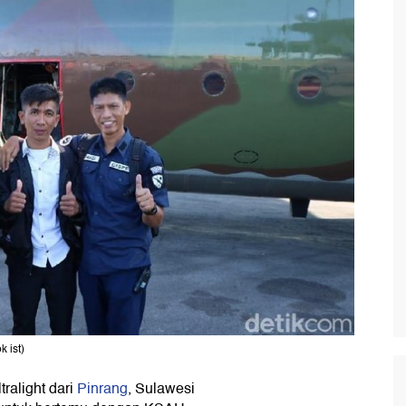
 ist)
tralight dari
Pinrang
, Sulawesi