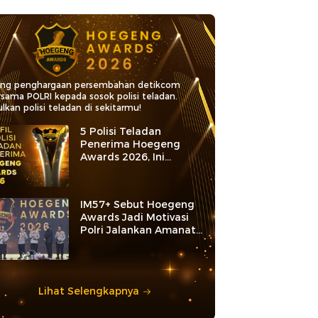
ang penghargaan persembahan detikcom
rsama POLRI kepada sosok polisi teladan.
lkan polisi teladan di sekitarmu!
5 Polisi Teladan
Penerima Hoegeng
Awards 2026, Ini
Kategori dan Kiprahnya
IM57+ Sebut Hoegeng
Awards Jadi Motivasi
Polri Jalankan Amanat
Konstitusi
Lihat Selengkapnya