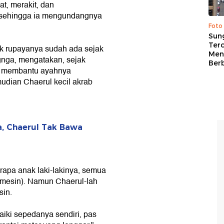
, merakit, dan
 sehingga ia mengundangnya
Foto
Sung
Terc
ik rupayanya sudah ada sejak
Men
ngnga, mengatakan, sejak
Ber
ak membantu ayahnya
mudian Chaerul kecil akrab
, Chaerul Tak Bawa
apa anak laki-lakinya, semua
li mesin). Namun Chaerul-lah
sin.
aiki sepedanya sendiri, pas