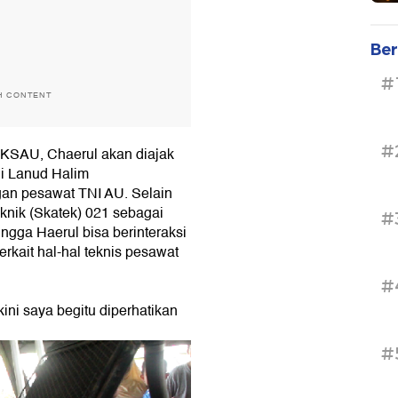
Ber
#
H CONTENT
#
 KSAU, Chaerul akan diajak
i Lanud Halim
gan pesawat TNI AU. Selain
knik (Skatek) 021 sebagai
#
gga Haerul bisa berinteraksi
rkait hal-hal teknis pesawat
#
ini saya begitu diperhatikan
#