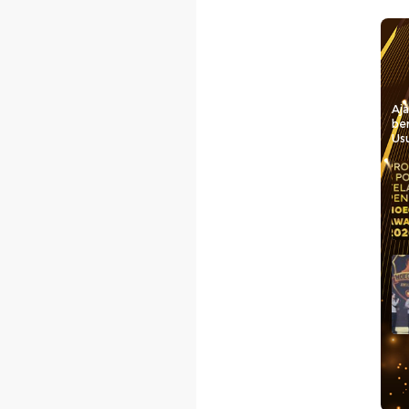
Aj
be
Usu