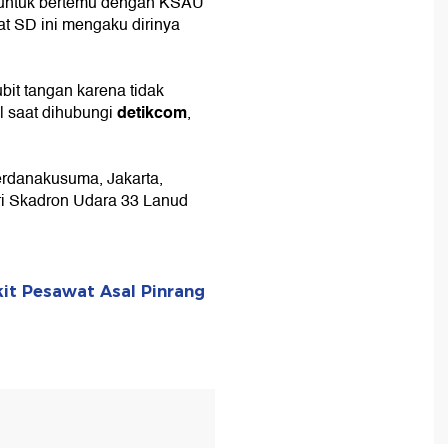
ta untuk bertemu dengan KSAU
at SD ini mengaku dirinya
.
bit tangan karena tidak
detikcom
l saat dihubungi
,
erdanakusuma, Jakarta,
i Skadron Udara 33 Lanud
it Pesawat Asal Pinrang