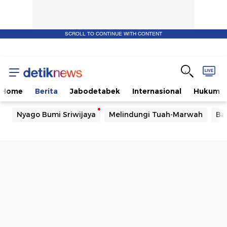
SCROLL TO CONTINUE WITH CONTENT
Home
Berita
Jabodetabek
Internasional
Hukum
Nyago Bumi Sriwijaya
Melindungi Tuah-Marwah
Ba