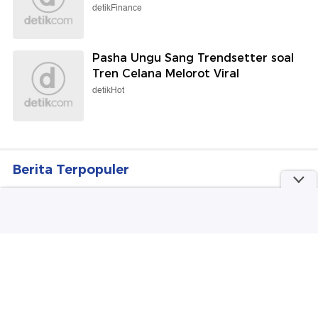
detikFinance
Pasha Ungu Sang Trendsetter soal
Tren Celana Melorot Viral
detikHot
Berita Terpopuler
#1
Sadisnya Saepul Mutilasi Pria Kenalan di
Medsos
#2
Hakim Tak Terima Praperadilan Ketiga Roy
Suryo
#3
Kecelakaan Bus ALS Tewaskan 19 Orang, 2
Bos Perusahaan Jadi Tersangka
#4
Viral Hina Pasien BPJS 'Ruang Jenazah