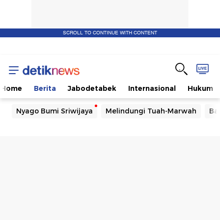
SCROLL TO CONTINUE WITH CONTENT
Home
Berita
Jabodetabek
Internasional
Hukum
Nyago Bumi Sriwijaya
Melindungi Tuah-Marwah
Ba