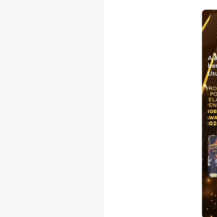
Aj
be
Usu