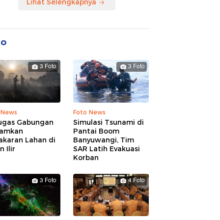
Lihat Selengkapnya
to
3 Foto
3 Foto
 News
Foto News
ugas Gabungan
Simulasi Tsunami di
amkan
Pantai Boom
akaran Lahan di
Banyuwangi, Tim
 Ilir
SAR Latih Evakuasi
Korban
3 Foto
4 Foto