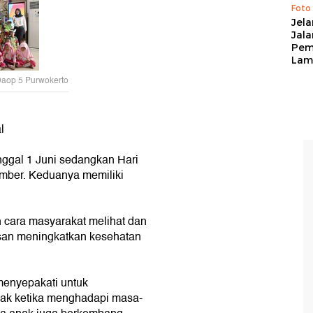
Foto
Jela
Jal
Pem
Lam
Daop 5 Purwokerto
l
nggal 1 Juni sedangkan Hari
ember. Keduanya memiliki
 cara masyarakat melihat dan
san meningkatkan kesehatan
menyepakati untuk
nak ketika menghadapi masa-