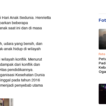
 Hari Anak Sedunia. Henrietta
Fo
parkan beberapa
nak saat ini dan di masa
, udara yang bersih, dan
ak-anak hidup di wilayah
Foto
i wilayah konflik. Menurut
Pet
Pad
dampak dari konflik dan
Keb
itas pendidikannya.
Ogan
rganisasi Kesehatan Dunia
inggal pada tahun 2016
ng menjadi penyebab utama