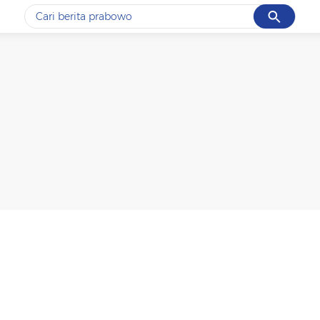
Cancel
Yang sedang ramai dicari
#1
data live draw sgp
#2
kebakaran
#3
prabowo
#4
iran
#5
gempa hari ini
Promoted
Terakhir yang dicari
Loading...