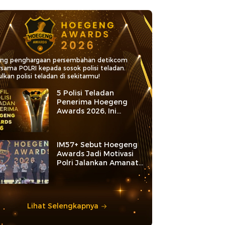
ang penghargaan persembahan detikcom
rsama POLRI kepada sosok polisi teladan.
lkan polisi teladan di sekitarmu!
5 Polisi Teladan
Penerima Hoegeng
Awards 2026, Ini
Kategori dan Kiprahnya
IM57+ Sebut Hoegeng
Awards Jadi Motivasi
Polri Jalankan Amanat
Konstitusi
Lihat Selengkapnya