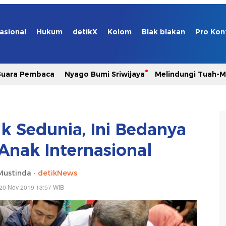
asional
Hukum
detikX
Kolom
Blak blakan
Pro Kon
Suara Pembaca
Nyago Bumi Sriwijaya
Melindungi Tuah-
k Sedunia, Ini Bedanya
Anak Internasional
Mustinda -
detikNews
20 Nov 2019 13:57 WIB