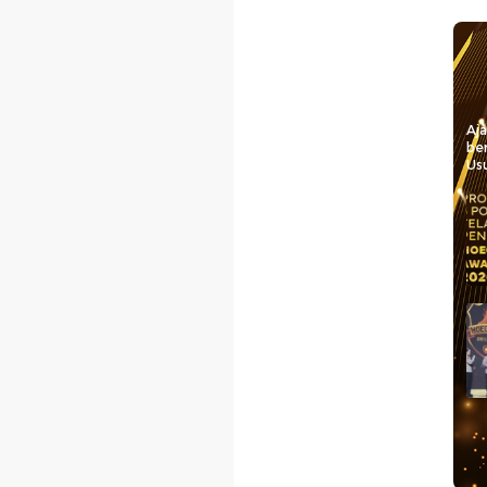
Aj
be
Usu