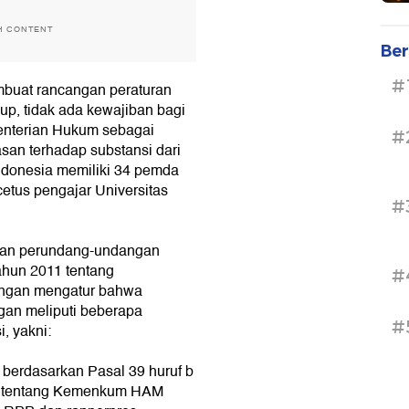
H CONTENT
Ber
#
mbuat rancangan peraturan
up, tidak ada kewajiban bagi
enterian Hukum sebagai
#
san terhadap substansi dari
 Indonesia memiliki 34 pemda
etus pengajar Universitas
#
ran perundang-undangan
ahun 2011 tentang
#
ngan mengatur bahwa
an meliputi beberapa
#
, yakni:
berdasarkan Pasal 39 huruf b
5 tentang Kemenkum HAM