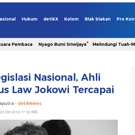
asional
Hukum
detikX
Kolom
Blak blakan
Pro Kon
Suara Pembaca
Nyago Bumi Sriwijaya
Melindungi Tuah-
islasi Nasional, Ahli
us Law Jokowi Tercapai
aputra -
detikNews
23 Okt 2019 17:32 WIB