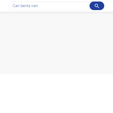
Cancel
Yang sedang ramai dicari
#1
gempa hari ini
#2
demo
#3
gempa
#4
iran
#5
prabowo
Promoted
Terakhir yang dicari
Loading...