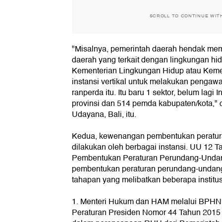
SCROLL TO CONTINUE WIT
"Misalnya, pemerintah daerah hendak me
daerah yang terkait dengan lingkungan hid
Kementerian Lingkungan Hidup atau Kem
instansi vertikal untuk melakukan pengawa
ranperda itu. Itu baru 1 sektor, belum lagi
provinsi dan 514 pemda kabupaten/kota," c
Udayana, Bali, itu.
Kedua, kewenangan pembentukan peratu
dilakukan oleh berbagai instansi. UU 12 T
Pembentukan Peraturan Perundang-Unda
pembentukan peraturan perundang-undang
tahapan yang melibatkan beberapa institusi
1. Menteri Hukum dan HAM melalui BPHN 
Peraturan Presiden Nomor 44 Tahun 201