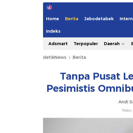
Home
Berita
Jabodetabek
Intern
Indeks
Adsmart
Terpopuler
Daerah
detikNews
Berita
Tanpa Pusat Leg
Pesimistis Omnib
Andi S
Rabu, 