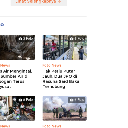
Lihat Selengkapnya
to
3 Foto
3 Foto
 News
Foto News
is Air Mengintai,
Tak Perlu Putar
Sumber Air di
Jauh, Dua JPO di
bogan Terus
Rasuna Said Bakal
yusut
Terhubung
8 Foto
6 Foto
 News
Foto News