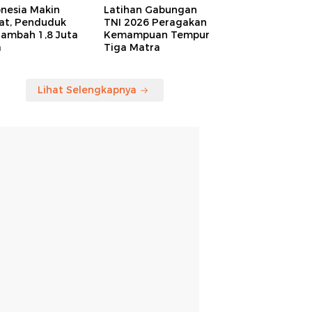
onesia Makin
Latihan Gabungan
at, Penduduk
TNI 2026 Peragakan
tambah 1,8 Juta
Kemampuan Tempur
a
Tiga Matra
Lihat Selengkapnya