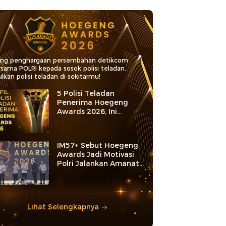
ang penghargaan persembahan detikcom
rsama POLRI kepada sosok polisi teladan.
lkan polisi teladan di sekitarmu!
5 Polisi Teladan
Penerima Hoegeng
Awards 2026, Ini
Kategori dan Kiprahnya
IM57+ Sebut Hoegeng
Awards Jadi Motivasi
Polri Jalankan Amanat
Konstitusi
Lihat Selengkapnya