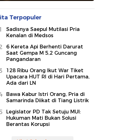
ita Terpopuler
1
Sadisnya Saepul Mutilasi Pria
Kenalan di Medsos
2
6 Kereta Api Berhenti Darurat
Saat Gempa M 5,2 Guncang
Pangandaran
3
128 Ribu Orang Ikut War Tiket
Upacara HUT RI di Hari Pertama,
Ada dari LN
4
Bawa Kabur Istri Orang, Pria di
Samarinda Diikat di Tiang Listrik
5
Legislator PD Tak Setuju MUI:
Hukuman Mati Bukan Solusi
Berantas Korupsi