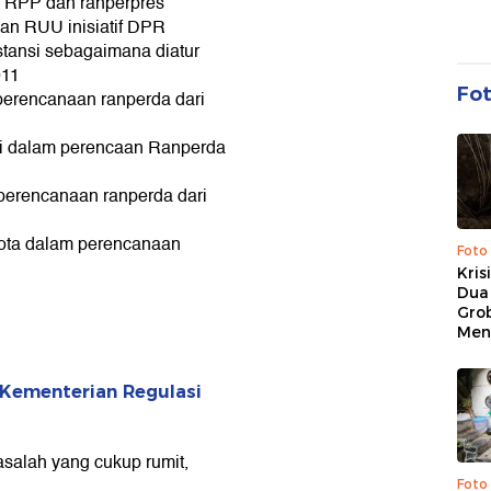
 RPP dan ranperpres
an RUU inisiatif DPR
stansi sebagaimana diatur
011
Fo
perencanaan ranperda dari
si dalam perencaan Ranperda
perencanaan ranperda dari
kota dalam perencanaan
Foto
Kris
Dua 
Gro
Men
 Kementerian Regulasi
asalah yang cukup rumit,
Foto