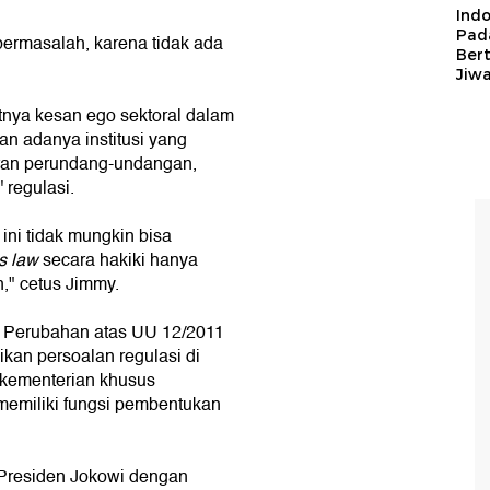
Ind
Pad
 bermasalah, karena tidak ada
Ber
Jiw
tnya kesan ego sektoral dalam
 adanya institusi yang
ran perundang-undangan,
 regulasi.
ni tidak mungkin bisa
s law
secara hakiki hanya
n," cetus Jimmy.
g Perubahan atas UU 12/2011
kan persoalan regulasi di
 kementerian khusus
emiliki fungsi pembentukan
 Presiden Jokowi dengan