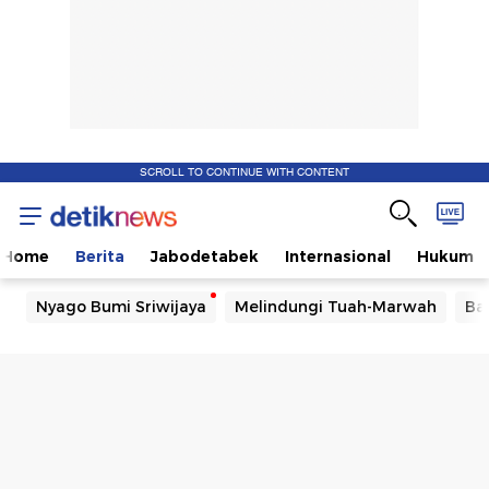
SCROLL TO CONTINUE WITH CONTENT
Home
Berita
Jabodetabek
Internasional
Hukum
Nyago Bumi Sriwijaya
Melindungi Tuah-Marwah
Ba