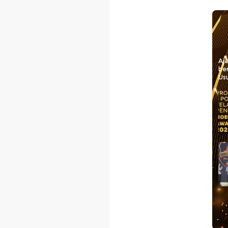
Aj
be
Usu