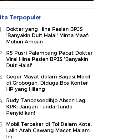
ita Terpopuler
1
Dokter yang Hina Pasien BPJS
'Banyakin Duit Halal' Minta Maaf:
Mohon Ampun
2
RS Pusri Palembang Pecat Dokter
Viral Hina Pasien BPJS 'Banyakin
Duit Halal'
3
Geger Mayat dalam Bagasi Mobil
di Grobogan, Diduga Bos Konter
HP yang Hilang
4
Rudy Tanoesoedibjo Absen Lagi,
KPK: Jangan Tunda-tunda
Penyidikan!
5
Mobil Terbakar di Tol Dalam Kota,
Lalin Arah Cawang Macet Malam
Ini