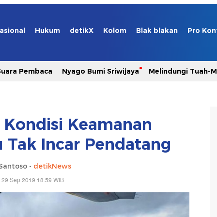
asional
Hukum
detikX
Kolom
Blak blakan
Pro Kon
Suara Pembaca
Nyago Bumi Sriwijaya
Melindungi Tuah-
an Kondisi Keamanan
 Tak Incar Pendatang
Santoso -
detikNews
 29 Sep 2019 18:59 WIB