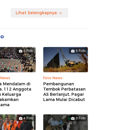
Lihat Selengkapnya
to
5 Foto
5 Foto
 News
Foto News
a Mendalam di
Pembangunan
a, 112 Anggota
Tembok Perbatasan
u Keluarga
AS Berlanjut, Pagar
akamkan
Lama Mulai Dicabut
sama
4 Foto
3 Foto