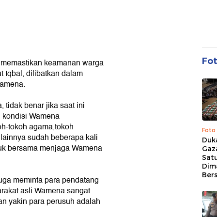
Fo
lri memastikan keamanan warga
 Iqbal, dilibatkan dalam
 Wamena.
idak benar jika saat ini
si kondisi Wamena
oh-tokoh agama,tokoh
Foto
 lainnya sudah beberapa kali
Duk
ntuk bersama menjaga Wamena
Gaz
Sat
Dim
Ber
uga meminta para pendatang
arakat asli Wamena sangat
n yakin para perusuh adalah