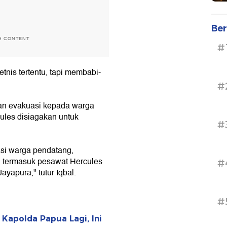
Ber
H CONTENT
#
etnis tertentu, tapi membabi-
#
kan evakuasi kepada warga
les disiagakan untuk
#
asi warga pendatang,
 termasuk pesawat Hercules
#
ayapura," tutur Iqbal.
#
Kapolda Papua Lagi, Ini