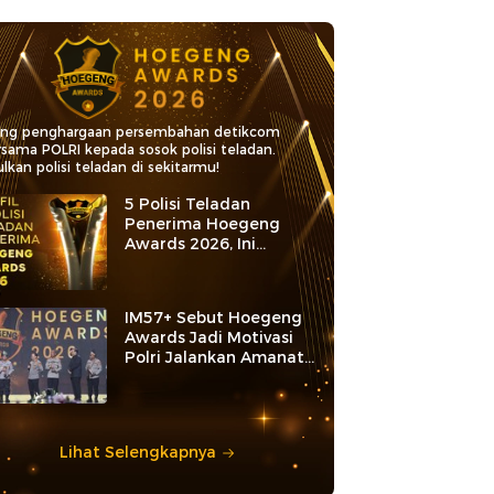
ang penghargaan persembahan detikcom
rsama POLRI kepada sosok polisi teladan.
lkan polisi teladan di sekitarmu!
5 Polisi Teladan
Penerima Hoegeng
Awards 2026, Ini
Kategori dan Kiprahnya
IM57+ Sebut Hoegeng
Awards Jadi Motivasi
Polri Jalankan Amanat
Konstitusi
Lihat Selengkapnya