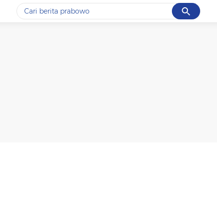
Cancel
Yang sedang ramai dicari
#1
gempa hari ini
#2
gempa
#3
prabowo
#4
iran
#5
demo
Promoted
Terakhir yang dicari
Loading...