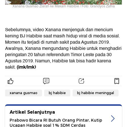
Xanana Gusmao Ziarah ke Makam Habibie / Foto: Grandyos Zafna
Sebelumnya, video Xanana menjenguk dan mencium
kening BJ Habibie saat masih hidup viral di media sosial.
Momen itu terjadi di rumah sakit pada Agustus 2019.
Awalnya, Xanana mengundang Habibie untuk menghadiri
peringatan 20 tahun referendum Timor Leste pada 30
Agustus 2019. Namun, Habibie tak bisa hadir karena
(imk/imk)
sakit.
xanana gusmao
bj habibie
bj habibie meninggal
Artikel Selanjutnya
Prabowo Bicara RI Butuh Orang Pintar, Kutip
Ucapan Habibie soal 1% SDM Cerdas