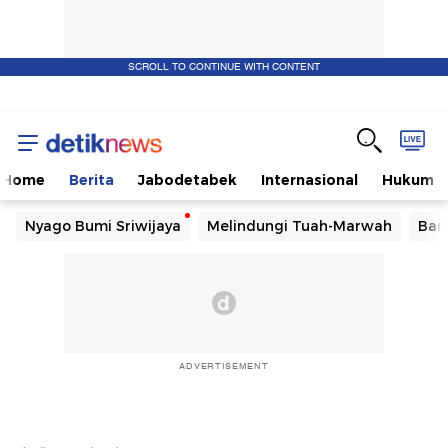
SCROLL TO CONTINUE WITH CONTENT
Home
Berita
Jabodetabek
Internasional
Hukum
Nyago Bumi Sriwijaya
Melindungi Tuah-Marwah
Ban
ADVERTISEMENT