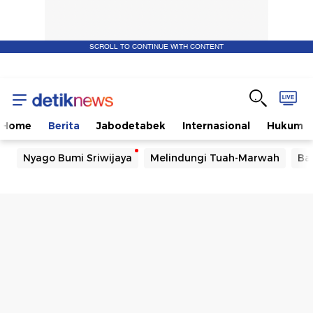
SCROLL TO CONTINUE WITH CONTENT
Home
Berita
Jabodetabek
Internasional
Hukum
Nyago Bumi Sriwijaya
Melindungi Tuah-Marwah
Ba