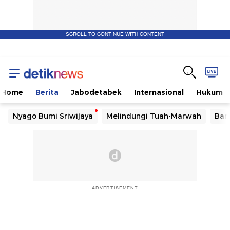
SCROLL TO CONTINUE WITH CONTENT
Home
Berita
Jabodetabek
Internasional
Hukum
Nyago Bumi Sriwijaya
Melindungi Tuah-Marwah
Ban
ADVERTISEMENT