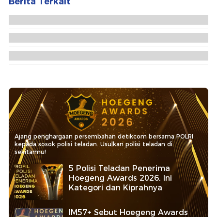
Berita Terkait
Komisi XIII DPR Cecar Pigai Baru Kirim Dokumen
Usulan Tambahan Anggaran
Kapolda Metro Serahkan Pin Emas Kapolri ke
Personel Pengungkap 516 Kg Sabu
Tangisan Iringi Pemakaman Jenazah Rachmat
Gobel di TMP Kalibata
Ajang penghargaan persembahan detikcom bersama POLRI
kepada sosok polisi teladan. Usulkan polisi teladan di
sekitarmu!
5 Polisi Teladan Penerima
Hoegeng Awards 2026, Ini
Kategori dan Kiprahnya