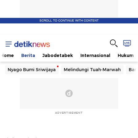
SCROLL TO CONTINUE WITH CONTENT
Home
Berita
Jabodetabek
Internasional
Hukum
Nyago Bumi Sriwijaya
Melindungi Tuah-Marwah
Ban
ADVERTISEMENT