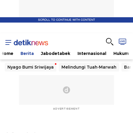
SCROLL TO CONTINUE WITH CONTENT
Home
Berita
Jabodetabek
Internasional
Hukum
Nyago Bumi Sriwijaya
Melindungi Tuah-Marwah
Ban
ADVERTISEMENT