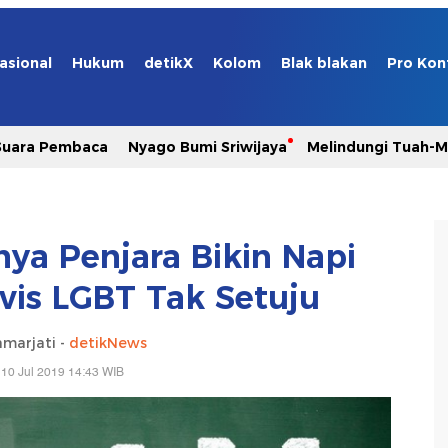
asional
Hukum
detikX
Kolom
Blak blakan
Pro Kon
Suara Pembaca
Nyago Bumi Sriwijaya
Melindungi Tuah-
ya Penjara Bikin Napi
ivis LGBT Tak Setuju
marjati -
detikNews
10 Jul 2019 14:43 WIB