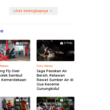
Lihat Selengkapnya
to
3 Foto
5 Foto
 News
Foto News
ng Fly Over
Jaga Pasokan Air
solek Sambut
Bersih, Relawan
 Kemerdekaan
Rawat Sumber Air di
Gua Keceme
Gunungkidul
5 Foto
7 Foto