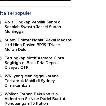
ita Terpopuler
1
Polisi Ungkap Pemilik Senpi di
Sekolah Swasta Jaksel Sudah
Meninggal
2
Suami Dokter Ngaku Pakai Medsos
Istri Hina Pasien BPJS 'Triase
Merah Dulu'
3
Terungkap Motif Asmara Cinta
Segitiga di Balik Pria Depok
Disayat OTK
4
WNI yang Meninggal karena
Tertabrak Mobil di Sydney
Dimakamkan
5
Walkot Farhan Bekukan Izin
Videotron SixNine Padel Buntut
Penebangan 10 Pohon