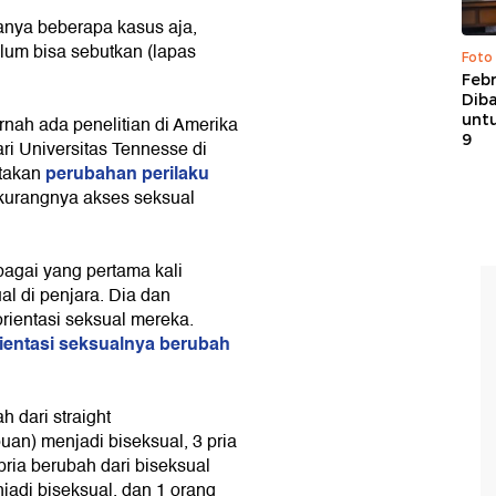
hanya beberapa kasus aja,
belum bisa sebutkan (lapas
Foto
Febr
Dib
untu
rnah ada penelitian di Amerika
9
ari Universitas Tennesse di
perubahan perilaku
atakan
kurangnya akses seksual
bagai yang pertama kali
al di penjara. Dia dan
orientasi seksual mereka.
ientasi seksualnya berubah
h dari straight
uan) menjadi biseksual, 3 pria
pria berubah dari biseksual
jadi biseksual, dan 1 orang