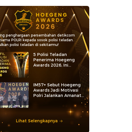
ang penghargaan persembahan detikcom
rsama POLRI kepada sosok polisi teladan.
lkan polisi teladan di sekitarmu!
5 Polisi Teladan
Penerima Hoegeng
Awards 2026, Ini
Kategori dan Kiprahnya
IM57+ Sebut Hoegeng
Awards Jadi Motivasi
Polri Jalankan Amanat
Konstitusi
Lihat Selengkapnya