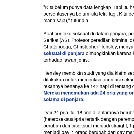
"Kita belum punya data lengkap. Tapi itu 
persentasenya belum kita teliti lagi. Kita 
mana saja)," tutur dia.
Soal perilaku seksual di dalam penjara, pe
Serikat (AS). Profesor peradilan kriminal d
Chattonooga, Christopher Hensley, meny
seksual di penjara
dimungkinkan karena 
terhadap lawan jenis.
Hensley membikin studi yang dia klaim se
dilakukan untuk memeriksa orientasi seksu
rekannya bertanya ke 142 napi di tentang 
Mereka menemukan ada 24 pria yang or
selama di penjara.
Dari 24 pria itu, 18 pria di antaranya beruba
(heteroseksual/pria tertarik dengan peremp
berubah dari biseksual menjadi straight, 1 
menjadi gay, 1 orang berubah dari gay men