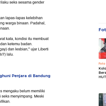
rilaku seks sesama gender
an lapas-lapas kelebihan
rang warga binaan. Padahal,
inaan.
Fo
rat kata, kondisi itu membuat
badan ketemu badan.
) dan lesbian," ujar Liberti
7) lalu.
Foto
Kolo
Ber
ghuni Penjara di Bandung
HUT
s mengaku belum memiliki
i seks menyimpang. Meski
ifikan.