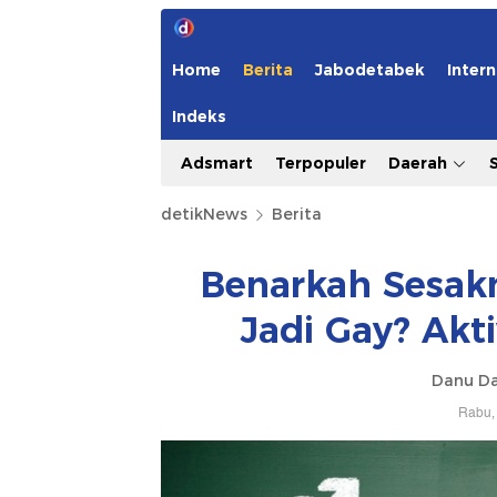
Home
Berita
Jabodetabek
Intern
Indeks
Adsmart
Terpopuler
Daerah
detikNews
Berita
Benarkah Sesakn
Jadi Gay? Akt
Danu Da
Rabu, 