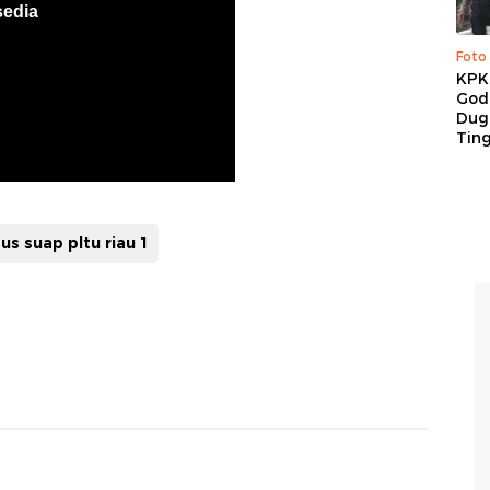
Foto
KPK 
God
Duga
Tin
us suap pltu riau 1