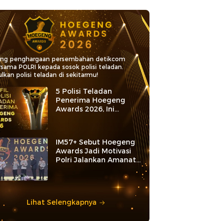
ang penghargaan persembahan detikcom
rsama POLRI kepada sosok polisi teladan.
lkan polisi teladan di sekitarmu!
5 Polisi Teladan
Penerima Hoegeng
Awards 2026, Ini
Kategori dan Kiprahnya
IM57+ Sebut Hoegeng
Awards Jadi Motivasi
Polri Jalankan Amanat
Konstitusi
Lihat Selengkapnya