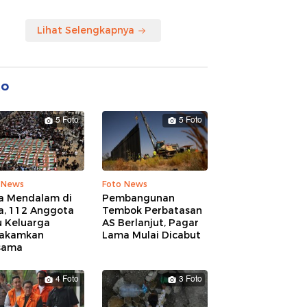
Lihat Selengkapnya
to
5 Foto
5 Foto
 News
Foto News
a Mendalam di
Pembangunan
a, 112 Anggota
Tembok Perbatasan
u Keluarga
AS Berlanjut, Pagar
akamkan
Lama Mulai Dicabut
sama
4 Foto
3 Foto