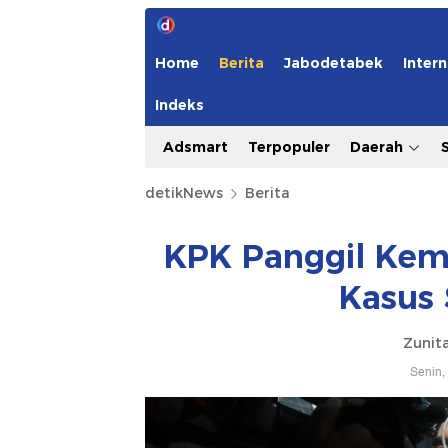
Home
Berita
Jabodetabek
Intern
Indeks
Adsmart
Terpopuler
Daerah
detikNews
Berita
KPK Panggil Kemb
Kasus 
Zunita
Senin,