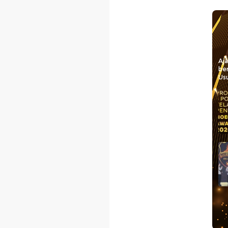
Aj
be
Usu