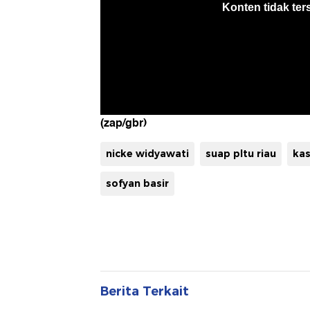
(zap/gbr)
nicke widyawati
suap pltu riau
kas
sofyan basir
Berita Terkait