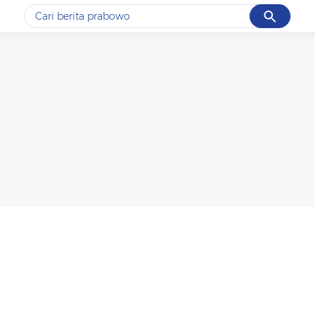
Cancel
Yang sedang ramai dicari
#1
gempa hari ini
#2
gempa
#3
prabowo
#4
iran
#5
demo
Promoted
Terakhir yang dicari
Loading...