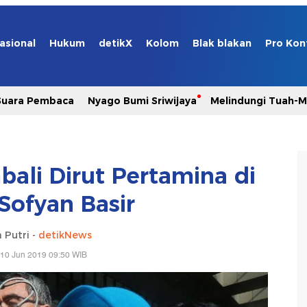
asional
Hukum
detikX
Kolom
Blak blakan
Pro Kon
Suara Pembaca
Nyago Bumi Sriwijaya
Melindungi Tuah-
ali Dirut Pertamina di
Sofyan Basir
 Putri -
detikNews
 10 Jun 2019 09:50 WIB