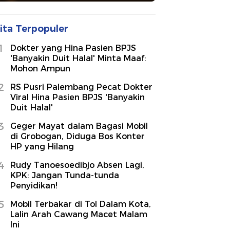
ita Terpopuler
1
Dokter yang Hina Pasien BPJS
'Banyakin Duit Halal' Minta Maaf:
Mohon Ampun
2
RS Pusri Palembang Pecat Dokter
Viral Hina Pasien BPJS 'Banyakin
Duit Halal'
3
Geger Mayat dalam Bagasi Mobil
di Grobogan, Diduga Bos Konter
HP yang Hilang
4
Rudy Tanoesoedibjo Absen Lagi,
KPK: Jangan Tunda-tunda
Penyidikan!
5
Mobil Terbakar di Tol Dalam Kota,
Lalin Arah Cawang Macet Malam
Ini