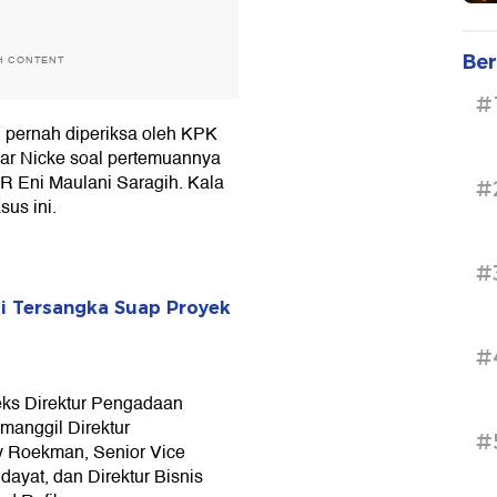
Ber
H CONTENT
#
 pernah diperiksa oleh KPK
car Nicke soal pertemuannya
R Eni Maulani Saragih. Kala
#
sus ini.
#
ai Tersangka Suap Proyek
#
eks Direktur Pengadaan
manggil Direktur
#
y Roekman, Senior Vice
ayat, dan Direktur Bisnis