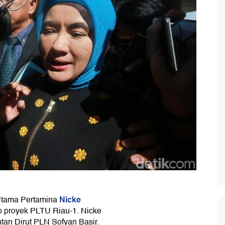
Nicke
Utama Pertamina
 proyek PLTU Riau-1. Nicke
tan Dirut PLN Sofyan Basir.