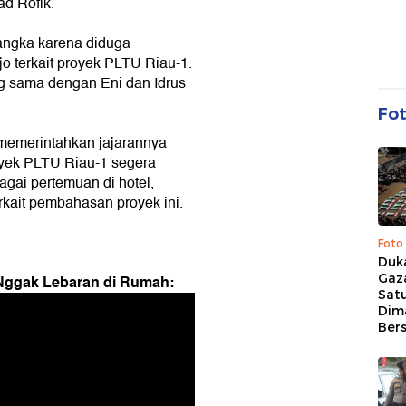
d Rofik.
sangka karena diduga
 terkait proyek PLTU Riau-1.
g sama dengan Eni dan Idrus
Fo
memerintahkan jajarannya
oyek PLTU Riau-1 segera
bagai pertemuan di hotel,
rkait pembahasan proyek ini.
Foto
Duk
Gaz
 Nggak Lebaran di Rumah:
Sat
Dim
Ber