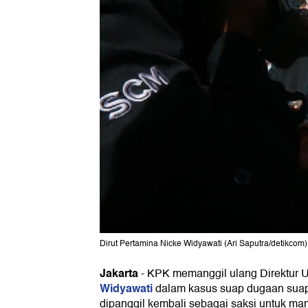
Dirut Pertamina Nicke Widyawati (Ari Saputra/detikcom)
Jakarta
-
KPK memanggil ulang Direktur 
Widyawati
dalam kasus suap dugaan suap
dipanggil kembali sebagai saksi untuk man