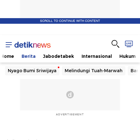
SCROLL TO CONTINUE WITH CONTENT
Home
Berita
Jabodetabek
Internasional
Hukum
Nyago Bumi Sriwijaya
Melindungi Tuah-Marwah
Ban
ADVERTISEMENT