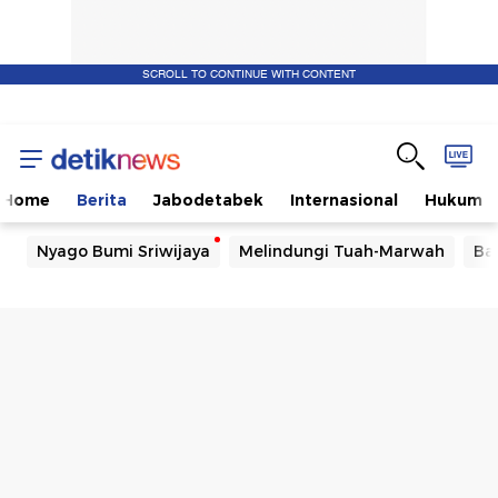
SCROLL TO CONTINUE WITH CONTENT
Home
Berita
Jabodetabek
Internasional
Hukum
Nyago Bumi Sriwijaya
Melindungi Tuah-Marwah
Ba