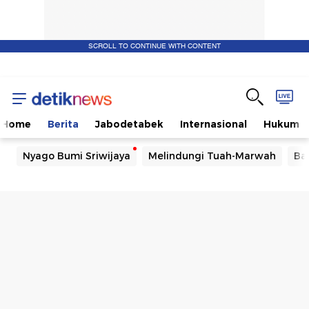
SCROLL TO CONTINUE WITH CONTENT
Home
Berita
Jabodetabek
Internasional
Hukum
Nyago Bumi Sriwijaya
Melindungi Tuah-Marwah
Ba