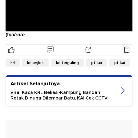
(tsa/rna)
krl
krl anjlok
krl terguling
pt kci
pt kai
Artikel Selanjutnya
Viral Kaca KRL Bekasi-Kampung Bandan
Retak Diduga Dilempar Batu, KAI Cek CCTV