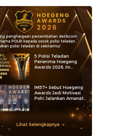
ang penghargaan persembahan detikcom
rsama POLRI kepada sosok polisi teladan.
lkan polisi teladan di sekitarmu!
5 Polisi Teladan
Penerima Hoegeng
Awards 2026, Ini
Kategori dan Kiprahnya
IM57+ Sebut Hoegeng
Awards Jadi Motivasi
Polri Jalankan Amanat
Konstitusi
Lihat Selengkapnya