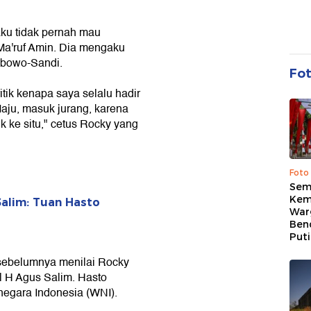
ku tidak pernah mau
Ma'ruf Amin. Dia mengaku
abowo-Sandi.
Fo
itik kenapa saya selalu hadir
Maju, masuk jurang, karena
 ke situ," cetus Rocky yang
Foto
Sem
Kem
alim: Tuan Hasto
War
Ben
Put
 sebelumnya menilai Rocky
 H Agus Salim. Hasto
egara Indonesia (WNI).