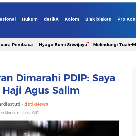
asional
Hukum
detikX
Kolom
Blak blakan
Pro Kon
Suara Pembaca
Nyago Bumi Sriwijaya
Melindungi Tuah-
an Dimarahi PDIP: Saya
i Haji Agus Salim
rdiastuti -
detikNews
 09 Mar 2019 20:57 WIB