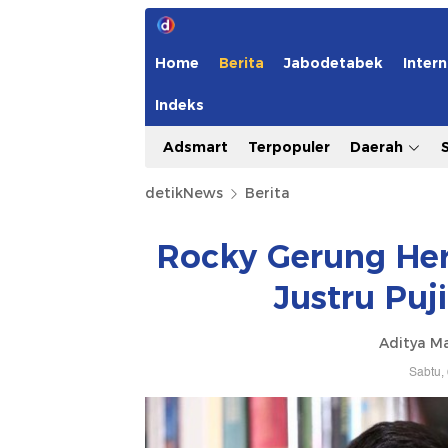
Home
Berita
Jabodetabek
Intern
Indeks
Adsmart
Terpopuler
Daerah
detikNews
Berita
Rocky Gerung Her
Justru Puj
Aditya Ma
Sabtu,