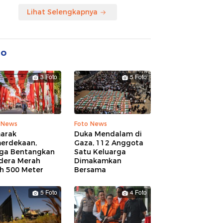
Lihat Selengkapnya
to
3 Foto
5 Foto
 News
Foto News
arak
Duka Mendalam di
erdekaan,
Gaza, 112 Anggota
ga Bentangkan
Satu Keluarga
dera Merah
Dimakamkan
ih 500 Meter
Bersama
5 Foto
4 Foto