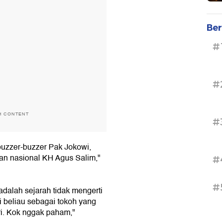
Ber
#
#
H CONTENT
#
buzzer-buzzer Pak Jokowi,
an nasional KH Agus Salim,"
#
#
dalah sejarah tidak mengerti
i beliau sebagai tokoh yang
i. Kok nggak paham,"