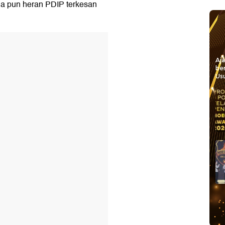
Dia pun heran PDIP terkesan
Aj
be
Usu