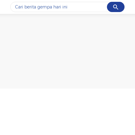
Cancel
Yang sedang ramai dicari
#1
data live draw sgp
#2
piala presiden 2026
#3
prabowo
#4
iran
#5
gempa hari ini
Promoted
Terakhir yang dicari
Loading...