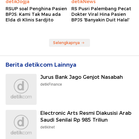
detikJogja
detikNews
RSUP soal Penghina Pasien
RS Pusri Palembang Pecat
BPJS: Kami Tak Mau ada
Dokter Viral Hina Pasien
Elda di Klinis Sardjito
BPJS 'Banyakin Duit Halal'
Selengkapnya
Berita detikcom Lainnya
Jurus Bank Jago Genjot Nasabah
detikFinance
Electronic Arts Resmi Diakusisi Arab
Saudi Senilai Rp 985 Triliun
detikInet