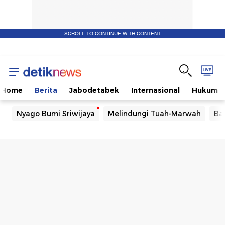
SCROLL TO CONTINUE WITH CONTENT
Home
Berita
Jabodetabek
Internasional
Hukum
Nyago Bumi Sriwijaya
Melindungi Tuah-Marwah
Ba