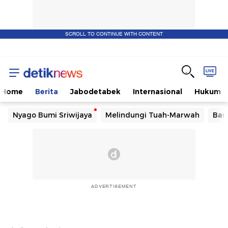
SCROLL TO CONTINUE WITH CONTENT
Home
Berita
Jabodetabek
Internasional
Hukum
Nyago Bumi Sriwijaya
Melindungi Tuah-Marwah
Ban
ADVERTISEMENT