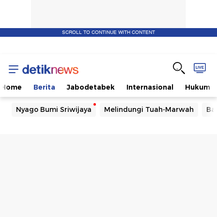
SCROLL TO CONTINUE WITH CONTENT
Home
Berita
Jabodetabek
Internasional
Hukum
Nyago Bumi Sriwijaya
Melindungi Tuah-Marwah
Ba