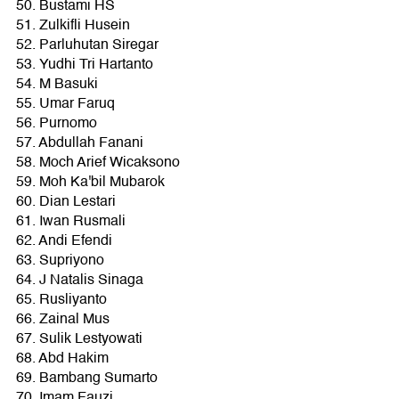
50. Bustami HS
51. Zulkifli Husein
52. Parluhutan Siregar
53. Yudhi Tri Hartanto
54. M Basuki
55. Umar Faruq
56. Purnomo
57. Abdullah Fanani
58. Moch Arief Wicaksono
59. Moh Ka'bil Mubarok
60. Dian Lestari
61. Iwan Rusmali
62. Andi Efendi
63. Supriyono
64. J Natalis Sinaga
65. Rusliyanto
66. Zainal Mus
67. Sulik Lestyowati
68. Abd Hakim
69. Bambang Sumarto
70. Imam Fauzi