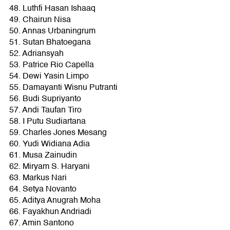
48. Luthfi Hasan Ishaaq
49. Chairun Nisa
50. Annas Urbaningrum
51. Sutan Bhatoegana
52. Adriansyah
53. Patrice Rio Capella
54. Dewi Yasin Limpo
55. Damayanti Wisnu Putranti
56. Budi Supriyanto
57. Andi Taufan Tiro
58. I Putu Sudiartana
59. Charles Jones Mesang
60. Yudi Widiana Adia
61. Musa Zainudin
62. Miryam S. Haryani
63. Markus Nari
64. Setya Novanto
65. Aditya Anugrah Moha
66. Fayakhun Andriadi
67. Amin Santono