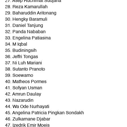
27. Asep Ruchimat Sudjana
28. Reza Kamarullah
29. Baharuddin Aritonang
30. Hengky Baramuli
31. Daniel Tanjung
32. Panda Nababan
33. Engelina Patiasina
34. M Iqbal
35. Budiningsih
36. Jeffri Tongas
37. Ni Luh Mariani
38. Sutanto Pranoto
39. Soewarno
40. Matheos Pormes
41. Sofyan Usman
42. Amrun Daulay
43. Nazarudin
44. Wa Ode Nurhayati
45. Angelina Patricia Pingkan Sondakh
46. Zulkarnane Djabar
47. Izedrik Emir Moeis