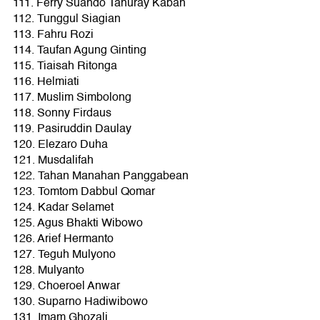
111. Ferry Suando Tanuray Kaban
112. Tunggul Siagian
113. Fahru Rozi
114. Taufan Agung Ginting
115. Tiaisah Ritonga
116. Helmiati
117. Muslim Simbolong
118. Sonny Firdaus
119. Pasiruddin Daulay
120. Elezaro Duha
121. Musdalifah
122. Tahan Manahan Panggabean
123. Tomtom Dabbul Qomar
124. Kadar Selamet
125. Agus Bhakti Wibowo
126. Arief Hermanto
127. Teguh Mulyono
128. Mulyanto
129. Choeroel Anwar
130. Suparno Hadiwibowo
131. Imam Ghozali