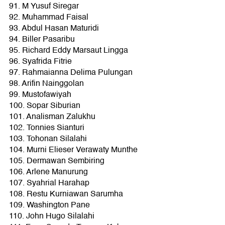
91. M Yusuf Siregar
92. Muhammad Faisal
93. Abdul Hasan Maturidi
94. Biller Pasaribu
95. Richard Eddy Marsaut Lingga
96. Syafrida Fitrie
97. Rahmaianna Delima Pulungan
98. Arifin Nainggolan
99. Mustofawiyah
100. Sopar Siburian
101. Analisman Zalukhu
102. Tonnies Sianturi
103. Tohonan Silalahi
104. Murni Elieser Verawaty Munthe
105. Dermawan Sembiring
106. Arlene Manurung
107. Syahrial Harahap
108. Restu Kurniawan Sarumha
109. Washington Pane
110. John Hugo Silalahi