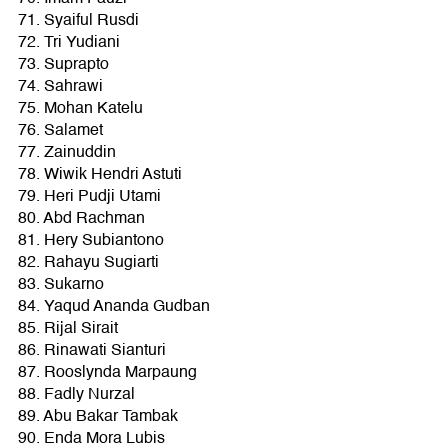
71. Syaiful Rusdi
72. Tri Yudiani
73. Suprapto
74. Sahrawi
75. Mohan Katelu
76. Salamet
77. Zainuddin
78. Wiwik Hendri Astuti
79. Heri Pudji Utami
80. Abd Rachman
81. Hery Subiantono
82. Rahayu Sugiarti
83. Sukarno
84. Yaqud Ananda Gudban
85. Rijal Sirait
86. Rinawati Sianturi
87. Rooslynda Marpaung
88. Fadly Nurzal
89. Abu Bakar Tambak
90. Enda Mora Lubis