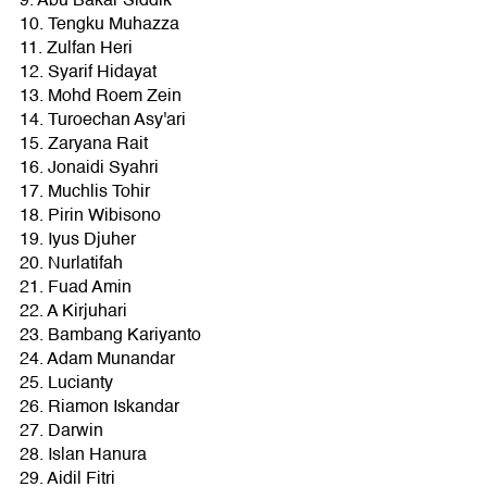
9. Abu Bakar Siddik
10. Tengku Muhazza
11. Zulfan Heri
12. Syarif Hidayat
13. Mohd Roem Zein
14. Turoechan Asy'ari
15. Zaryana Rait
16. Jonaidi Syahri
17. Muchlis Tohir
18. Pirin Wibisono
19. Iyus Djuher
20. Nurlatifah
21. Fuad Amin
22. A Kirjuhari
23. Bambang Kariyanto
24. Adam Munandar
25. Lucianty
26. Riamon Iskandar
27. Darwin
28. Islan Hanura
29. Aidil Fitri