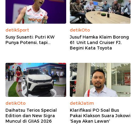
detikSport
detikOto
Susy Susanti: Putri KW
Jusuf Hamka Klaim Borong
Punya Potensi, tapi...
61 Unit Land Cruiser FJ,
Begini Kata Toyota
detikOto
detikJatim
Daihatsu Terios Special
Klarifikasi PO Soal Bus
Edition dan New Sigra
Pakai Klakson Suara Jokowi
Muncul di GIIAS 2026
'Saya Akan Lawan'