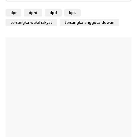
dpr
dprd
dpd
kpk
tersangka wakil rakyat
tersangka anggota dewan