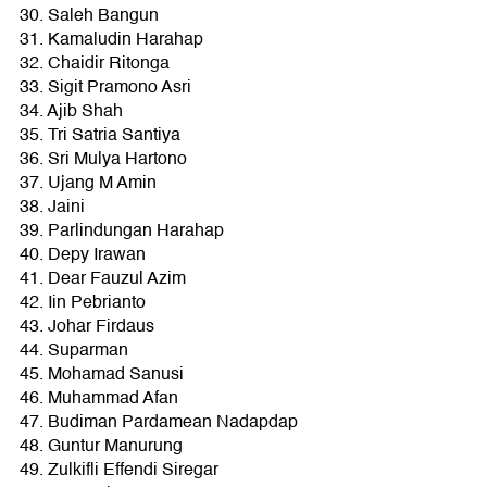
30. Saleh Bangun
31. Kamaludin Harahap
32. Chaidir Ritonga
33. Sigit Pramono Asri
34. Ajib Shah
35. Tri Satria Santiya
36. Sri Mulya Hartono
37. Ujang M Amin
38. Jaini
39. Parlindungan Harahap
40. Depy Irawan
41. Dear Fauzul Azim
42. Iin Pebrianto
43. Johar Firdaus
44. Suparman
45. Mohamad Sanusi
46. Muhammad Afan
47. Budiman Pardamean Nadapdap
48. Guntur Manurung
49. Zulkifli Effendi Siregar