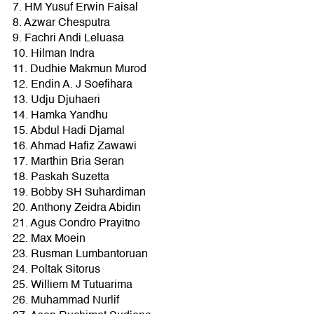
7. HM Yusuf Erwin Faisal
8. Azwar Chesputra
9. Fachri Andi Leluasa
10. Hilman Indra
11. Dudhie Makmun Murod
12. Endin A. J Soefihara
13. Udju Djuhaeri
14. Hamka Yandhu
15. Abdul Hadi Djamal
16. Ahmad Hafiz Zawawi
17. Marthin Bria Seran
18. Paskah Suzetta
19. Bobby SH Suhardiman
20. Anthony Zeidra Abidin
21. Agus Condro Prayitno
22. Max Moein
23. Rusman Lumbantoruan
24. Poltak Sitorus
25. Williem M Tutuarima
26. Muhammad Nurlif