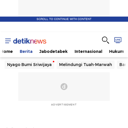
SCROLL TO CONTINUE WITH CONTENT
Home
Berita
Jabodetabek
Internasional
Hukum
Nyago Bumi Sriwijaya
Melindungi Tuah-Marwah
Ban
ADVERTISEMENT