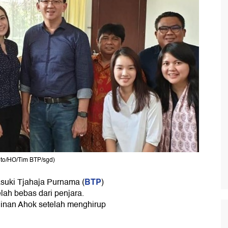
Foto/HO/Tim BTP/sgd)
BTP
suki Tjahaja Purnama (
)
lah bebas dari penjara.
ginan Ahok setelah menghirup