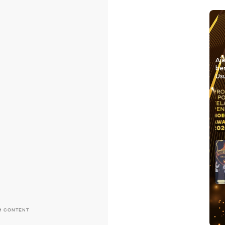
Aj
be
Usu
H CONTENT