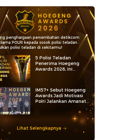
ang penghargaan persembahan detikcom
rsama POLRI kepada sosok polisi teladan.
lkan polisi teladan di sekitarmu!
5 Polisi Teladan
Penerima Hoegeng
Awards 2026, Ini
Kategori dan Kiprahnya
IM57+ Sebut Hoegeng
Awards Jadi Motivasi
Polri Jalankan Amanat
Konstitusi
Lihat Selengkapnya