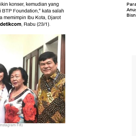
bikin konser, kemudian yang
Par
Anu
 BTP Foundation," kata salah
Bisn
 memimpin Ibu Kota, Djarot
detikcom
, Rabu (23/1).
nstagram Fifi)