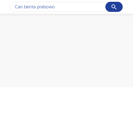
Cancel
Yang sedang ramai dicari
#1
data live draw sgp
#2
piala presiden 2026
#3
prabowo
#4
iran
#5
gempa hari ini
Promoted
Terakhir yang dicari
Loading...