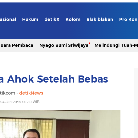
asional
Hukum
detikX
Kolom
Blak blakan
Pro Kon
Suara Pembaca
Nyago Bumi Sriwijaya
Melindungi Tuah-
a Ahok Setelah Bebas
tikcom -
detikNews
 24 Jan 2019 20:30 WIB