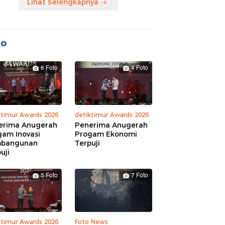
Lihat Selengkapnya
to
6 Foto
4 Foto
ktimur Awards 2026
detiktimur Awards 2026
erima Anugerah
Penerima Anugerah
gam Inovasi
Progam Ekonomi
bangunan
Terpuji
uji
5 Foto
7 Foto
ktimur Awards 2026
Foto News