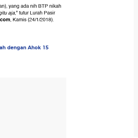
han), yang ada nih BTP nikah
itu aja
," tutur Lurah Pasir
kcom
, Kamis (24/1/2018).
kah dengan Ahok 15