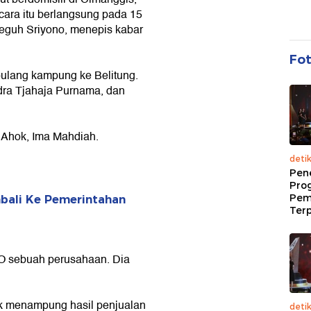
ara itu berlangsung pada 15
Teguh Sriyono, menepis kabar
Fo
pulang kampung ke Belitung.
dra Tjahaja Purnama, dan
af Ahok, Ima Mahdiah.
deti
Pen
Pro
Pem
bali Ke Pemerintahan
Terp
EO sebuah perusahaan. Dia
k menampung hasil penjualan
deti