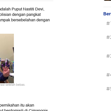
dalah Puput Nastiti Devi,
Ber
polisian dengan pangkat
 tampak bersebelahan dengan
#
#
#
#
asi setelah bebas.
#
ernikahan itu akan
t berdomisili di Cimanggis,