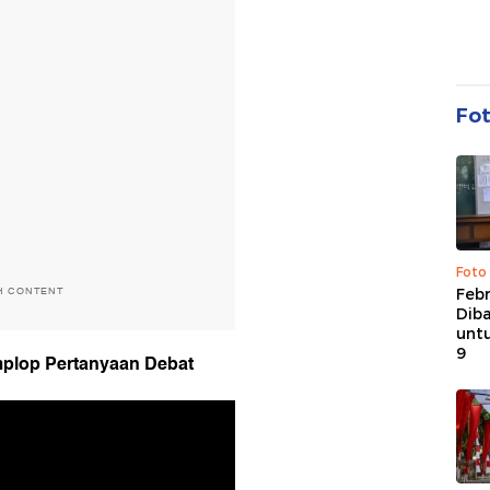
Fo
Foto
H CONTENT
Febr
Dib
untu
9
mplop Pertanyaan Debat