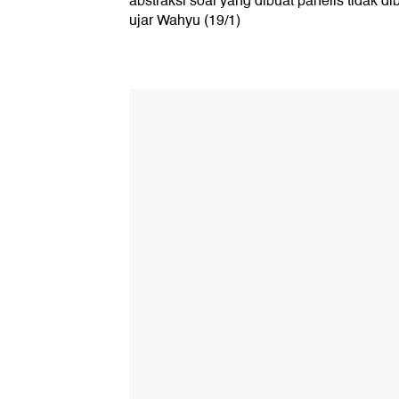
abstraksi soal yang dibuat panelis tidak d
ujar Wahyu (19/1)