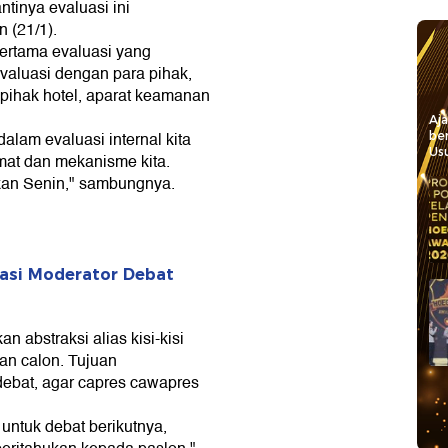
tinya evaluasi ini
 (21/1).
pertama evaluasi yang
valuasi dengan para pihak,
 pihak hotel, aparat keamanan
Aj
dalam evaluasi internal kita
be
Usu
at dan mekanisme kita.
ukan Senin," sambungnya.
asi Moderator Debat
 abstraksi alias kisi-kisi
an calon. Tujuan
debat, agar capres cawapres
 untuk debat berikutnya,