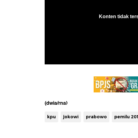
(dwia/rna)
kpu
jokowi
prabowo
pemilu 20