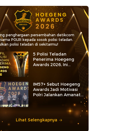
ang penghargaan persembahan detikcom
rsama POLRI kepada sosok polisi teladan.
lkan polisi teladan di sekitarmu!
5 Polisi Teladan
Penerima Hoegeng
Awards 2026, Ini
Kategori dan Kiprahnya
IM57+ Sebut Hoegeng
Awards Jadi Motivasi
Polri Jalankan Amanat
Konstitusi
Lihat Selengkapnya