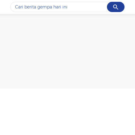
Cancel
Yang sedang ramai dicari
#1
piala presiden 2026
#2
prabowo
#3
gempa hari ini
#4
demo
#5
iran
Promoted
Terakhir yang dicari
Loading...