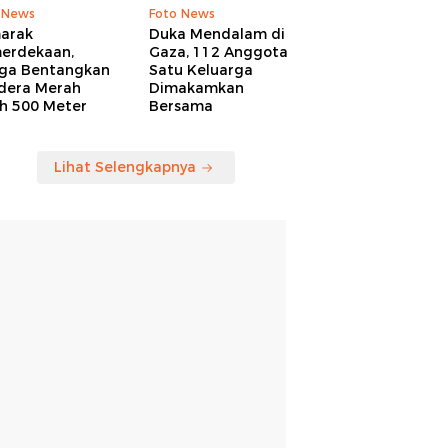
 News
Foto News
arak
Duka Mendalam di
erdekaan,
Gaza, 112 Anggota
ga Bentangkan
Satu Keluarga
dera Merah
Dimakamkan
ih 500 Meter
Bersama
Lihat Selengkapnya