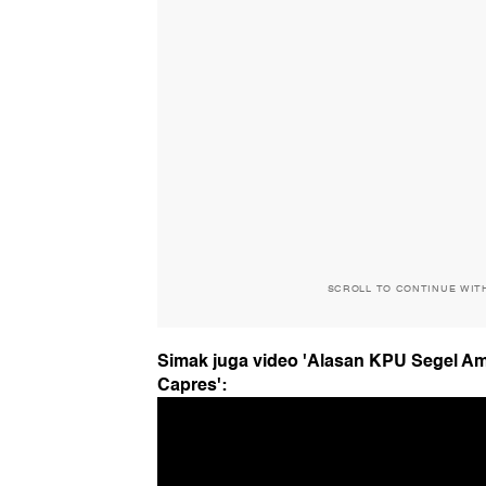
SCROLL TO CONTINUE WIT
Simak juga video 'Alasan KPU Segel A
Capres':