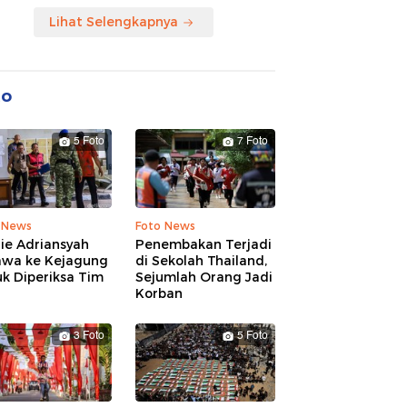
Lihat Selengkapnya
to
5 Foto
7 Foto
 News
Foto News
ie Adriansyah
Penembakan Terjadi
awa ke Kejagung
di Sekolah Thailand,
k Diperiksa Tim
Sejumlah Orang Jadi
Korban
3 Foto
5 Foto