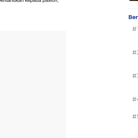
iberitahukan kepada paslon,"
Ber
#
#
#
#
#