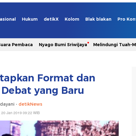
asional
Hukum
detikX
Kolom
Blak blakan
Pro Kon
Suara Pembaca
Nyago Bumi Sriwijaya
Melindungi Tuah-
etapkan Format dan
Debat yang Baru
dayani -
detikNews
 20 Jan 2019 09:22 WIB