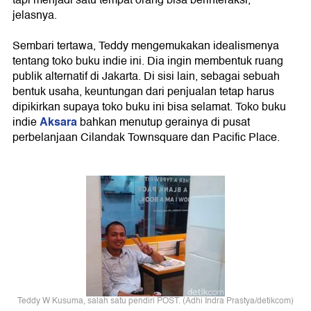
tapi menjadi satu tempat orang bisa berinteraksi,"
jelasnya.
Sembari tertawa, Teddy mengemukakan idealismenya
tentang toko buku indie ini. Dia ingin membentuk ruang
publik alternatif di Jakarta. Di sisi lain, sebagai sebuah
bentuk usaha, keuntungan dari penjualan tetap harus
dipikirkan supaya toko buku ini bisa selamat. Toko buku
Aksara
indie
bahkan menutup gerainya di pusat
perbelanjaan Cilandak Townsquare dan Pacific Place.
Teddy W Kusuma, salah satu pendiri POST. (Adhi Indra Prastya/detikcom)