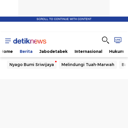
SCROLL TO CONTINUE WITH CONTENT
Home
Berita
Jabodetabek
Internasional
Hukum
Nyago Bumi Sriwijaya
Melindungi Tuah-Marwah
Ba