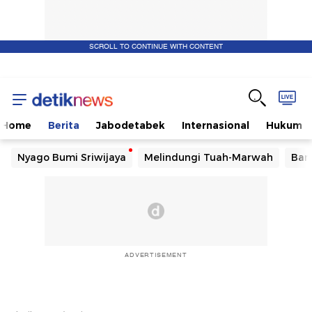
SCROLL TO CONTINUE WITH CONTENT
Home
Berita
Jabodetabek
Internasional
Hukum
Nyago Bumi Sriwijaya
Melindungi Tuah-Marwah
Ban
ADVERTISEMENT