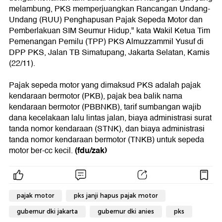
melambung, PKS memperjuangkan Rancangan Undang-
Undang (RUU) Penghapusan Pajak Sepeda Motor dan
Pemberlakuan SIM Seumur Hidup," kata Wakil Ketua Tim
Pemenangan Pemilu (TPP) PKS Almuzzammil Yusuf di
DPP PKS, Jalan TB Simatupang, Jakarta Selatan, Kamis
(22/11).
Pajak sepeda motor yang dimaksud PKS adalah pajak
kendaraan bermotor (PKB), pajak bea balik nama
kendaraan bermotor (PBBNKB), tarif sumbangan wajib
dana kecelakaan lalu lintas jalan, biaya administrasi surat
tanda nomor kendaraan (STNK), dan biaya administrasi
tanda nomor kendaraan bermotor (TNKB) untuk sepeda
(fdu/zak)
motor ber-cc kecil.
pajak motor
pks janji hapus pajak motor
gubernur dki jakarta
gubernur dki anies
pks