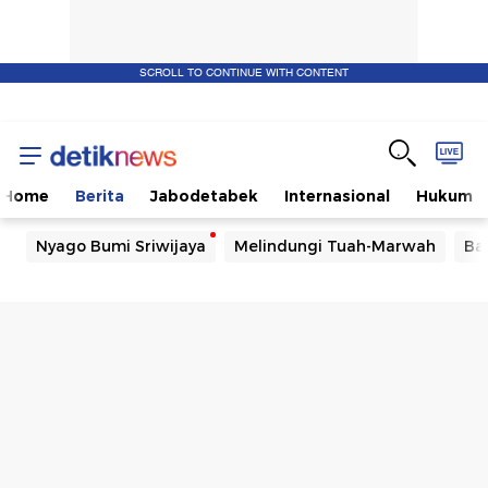
SCROLL TO CONTINUE WITH CONTENT
Home
Berita
Jabodetabek
Internasional
Hukum
Nyago Bumi Sriwijaya
Melindungi Tuah-Marwah
Ba