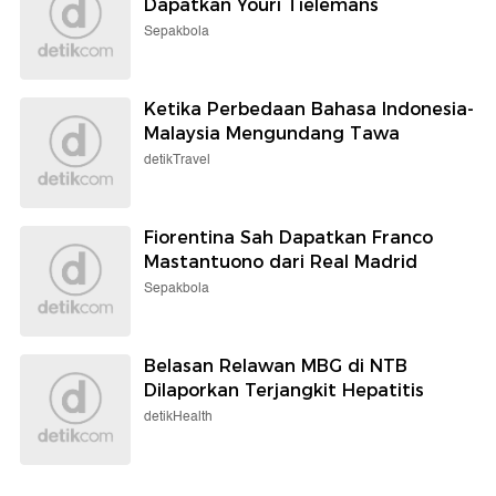
Dapatkan Youri Tielemans
Sepakbola
Ketika Perbedaan Bahasa Indonesia-
Malaysia Mengundang Tawa
detikTravel
Fiorentina Sah Dapatkan Franco
Mastantuono dari Real Madrid
Sepakbola
Belasan Relawan MBG di NTB
Dilaporkan Terjangkit Hepatitis
detikHealth