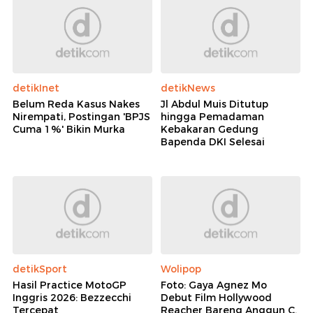
detikInet
detikNews
Belum Reda Kasus Nakes
Jl Abdul Muis Ditutup
Nirempati, Postingan 'BPJS
hingga Pemadaman
Cuma 1%' Bikin Murka
Kebakaran Gedung
Bapenda DKI Selesai
detikSport
Wolipop
Hasil Practice MotoGP
Foto: Gaya Agnez Mo
Inggris 2026: Bezzecchi
Debut Film Hollywood
Tercepat
Reacher Bareng Anggun C.