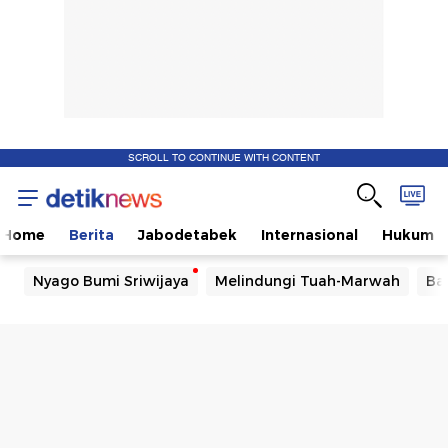
SCROLL TO CONTINUE WITH CONTENT
Home
Berita
Jabodetabek
Internasional
Hukum
Nyago Bumi Sriwijaya
Melindungi Tuah-Marwah
Ba