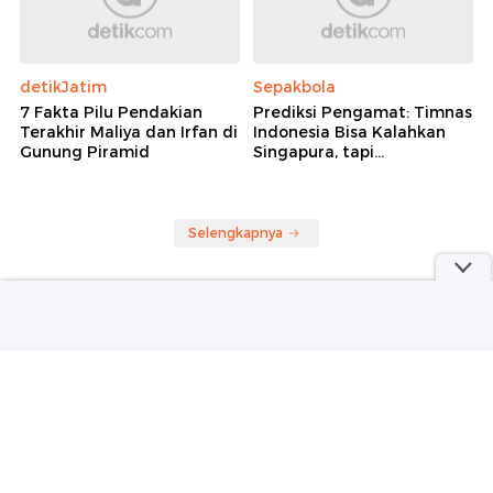
detikJatim
Sepakbola
7 Fakta Pilu Pendakian
Prediksi Pengamat: Timnas
Terakhir Maliya dan Irfan di
Indonesia Bisa Kalahkan
Gunung Piramid
Singapura, tapi...
Selengkapnya
Berita detikcom Lainnya
Irish Bella Umumkan Hamil Anak
Pertama dengan Haldy Sabri
detikHot