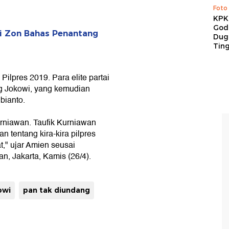
Foto
KPK 
God
li Zon Bahas Penantang
Duga
Tin
lpres 2019. Para elite partai
g Jokowi, yang kemudian
bianto.
urniawan. Taufik Kurniawan
tentang kira-kira pilpres
t," ujar Amien seusai
, Jakarta, Kamis (26/4).
owi
pan tak diundang