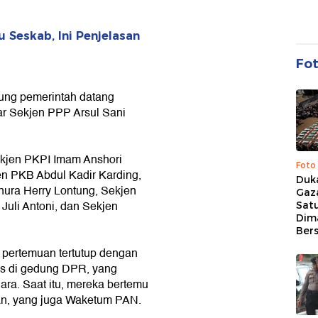
Seskab, Ini Penjelasan
Fo
ukung pemerintah datang
r Sekjen PPP Arsul Sani
Sekjen PKPI Imam Anshori
Foto
en PKB Abdul Kadir Karding,
Duk
nura Herry Lontung, Sekjen
Gaz
uli Antoni, dan Sekjen
Sat
Dim
Ber
pertemuan tertutup dengan
s di gedung DPR, yang
ara. Saat itu, mereka bertemu
an, yang juga Waketum PAN.