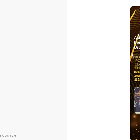
Aj
be
Usu
H CONTENT