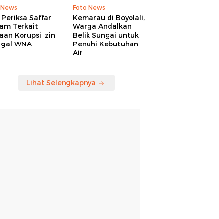
 News
Foto News
Periksa Saffar
Kemarau di Boyolali,
am Terkait
Warga Andalkan
an Korupsi Izin
Belik Sungai untuk
ggal WNA
Penuhi Kebutuhan
Air
Lihat Selengkapnya