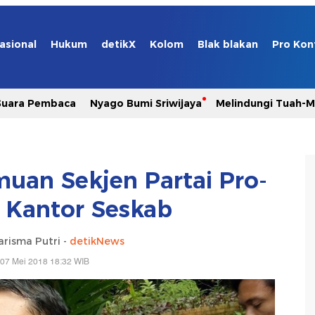
asional
Hukum
detikX
Kolom
Blak blakan
Pro Kon
Suara Pembaca
Nyago Bumi Sriwijaya
Melindungi Tuah-
emuan Sekjen Partai Pro-
i Kantor Seskab
arisma Putri -
detikNews
 07 Mei 2018 18:32 WIB