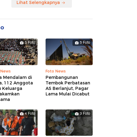
Lihat Selengkapnya
to
5 Foto
5 Foto
 News
Foto News
a Mendalam di
Pembangunan
a, 112 Anggota
Tembok Perbatasan
u Keluarga
AS Berlanjut, Pagar
akamkan
Lama Mulai Dicabut
sama
4 Foto
3 Foto