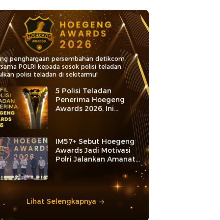
ang penghargaan persembahan detikcom
rsama POLRI kepada sosok polisi teladan.
lkan polisi teladan di sekitarmu!
5 Polisi Teladan
Penerima Hoegeng
Awards 2026, Ini
Kategori dan Kiprahnya
IM57+ Sebut Hoegeng
Awards Jadi Motivasi
Polri Jalankan Amanat
Konstitusi
Lihat Selengkapnya