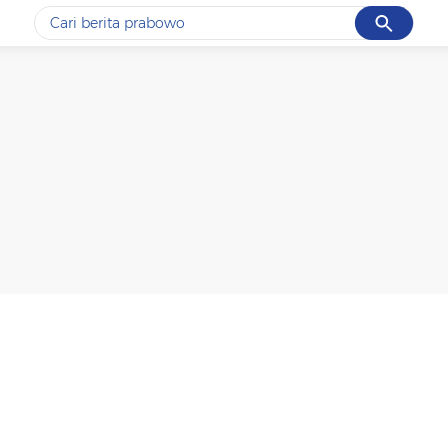
Cancel
Yang sedang ramai dicari
#1
data live draw sgp
#2
gempa hari ini
#3
prabowo
#4
iran
#5
demo
Promoted
Terakhir yang dicari
Loading...