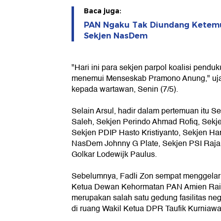
Baca juga:
PAN Ngaku Tak Diundang Ketemu 
Sekjen NasDem
"Hari ini para sekjen parpol koalisi pend
menemui Menseskab Pramono Anung," uja
kepada wartawan, Senin (7/5).
Selain Arsul, hadir dalam pertemuan itu 
Saleh, Sekjen Perindo Ahmad Rofiq, Sekj
Sekjen PDIP Hasto Kristiyanto, Sekjen Ha
NasDem Johnny G Plate, Sekjen PSI Raja J
Golkar Lodewijk Paulus.
Sebelumnya, Fadli Zon sempat menggelar 
Ketua Dewan Kehormatan PAN Amien Rai
merupakan salah satu gedung fasilitas neg
di ruang Wakil Ketua DPR Taufik Kurniaw