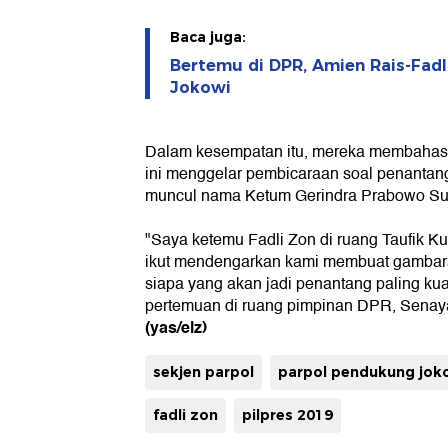
Baca juga:
Bertemu di DPR, Amien Rais-Fad
Jokowi
Dalam kesempatan itu, mereka membahas Pi
ini menggelar pembicaraan soal penantan
muncul nama Ketum Gerindra Prabowo Su
"Saya ketemu Fadli Zon di ruang Taufik K
ikut mendengarkan kami membuat gambaran 
siapa yang akan jadi penantang paling kua
pertemuan di ruang pimpinan DPR, Senayan
(yas/elz)
sekjen parpol
parpol pendukung jok
fadli zon
pilpres 2019