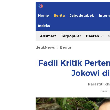
Home
Berita
Jabodetabek
Intern
Indeks
Adsmart
Terpopuler
Daerah
detikNews
Berita
Fadli Kritik Pert
Jokowi d
Parastiti Kh
Senin,