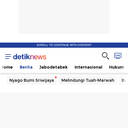
SCROLL TO CONTINUE WITH CONTENT
Home
Berita
Jabodetabek
Internasional
Hukum
Nyago Bumi Sriwijaya
Melindungi Tuah-Marwah
Ba