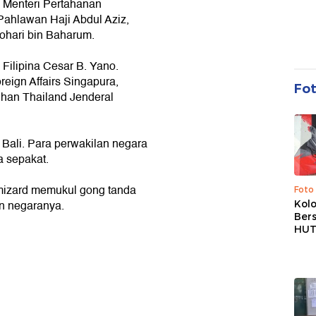
l Menteri Pertahanan
ahlawan Haji Abdul Aziz,
hari bin Baharum.
Filipina Cesar B. Yano.
reign Affairs Singapura,
Fo
an Thailand Jenderal
 Bali. Para perwakilan negara
 sepakat.
mizard memukul gong tanda
Foto
an negaranya.
Kolo
Ber
HUT