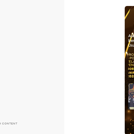
Aj
be
Usu
H CONTENT