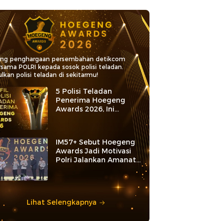
ang penghargaan persembahan detikcom
rsama POLRI kepada sosok polisi teladan.
lkan polisi teladan di sekitarmu!
5 Polisi Teladan
Penerima Hoegeng
Awards 2026, Ini
Kategori dan Kiprahnya
IM57+ Sebut Hoegeng
Awards Jadi Motivasi
Polri Jalankan Amanat
Konstitusi
Lihat Selengkapnya