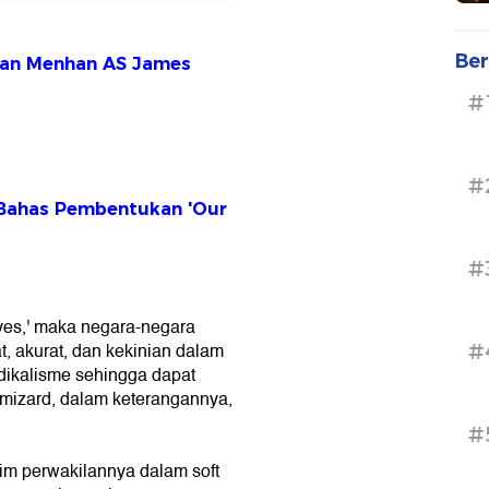
Ber
gan Menhan AS James
#
#
Bahas Pembentukan 'Our
#
yes,' maka negara-negara
, akurat, dan kekinian dalam
#
dikalisme sehingga dapat
amizard, dalam keterangannya,
#
rim perwakilannya dalam soft