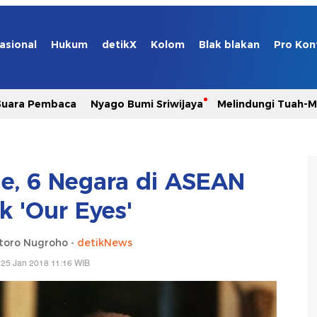
asional
Hukum
detikX
Kolom
Blak blakan
Pro Kon
Suara Pembaca
Nyago Bumi Sriwijaya
Melindungi Tuah-
e, 6 Negara di ASEAN
k 'Our Eyes'
toro Nugroho -
detikNews
 25 Jan 2018 11:16 WIB