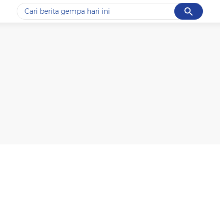
Cancel
Yang sedang ramai dicari
#1
data live draw sgp
#2
piala presiden 2026
#3
prabowo
#4
iran
#5
gempa hari ini
Promoted
Terakhir yang dicari
Loading...