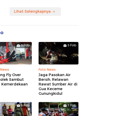
Lihat Selengkapnya
to
3 Foto
5 Foto
 News
Foto News
ng Fly Over
Jaga Pasokan Air
solek Sambut
Bersih, Relawan
 Kemerdekaan
Rawat Sumber Air di
Gua Keceme
Gunungkidul
5 Foto
7 Foto