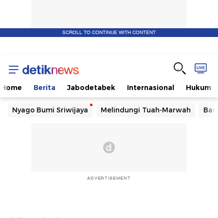
SCROLL TO CONTINUE WITH CONTENT
Home
Berita
Jabodetabek
Internasional
Hukum
Nyago Bumi Sriwijaya
Melindungi Tuah-Marwah
Ban
ADVERTISEMENT