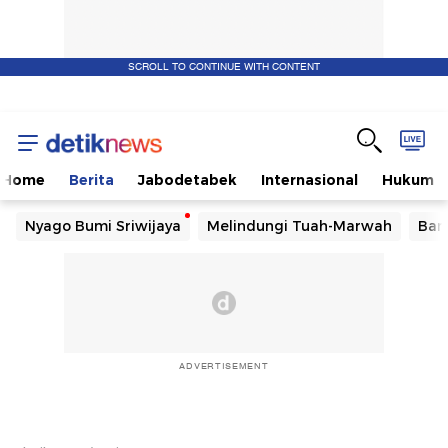
SCROLL TO CONTINUE WITH CONTENT
Home
Berita
Jabodetabek
Internasional
Hukum
Nyago Bumi Sriwijaya
Melindungi Tuah-Marwah
Ban
ADVERTISEMENT