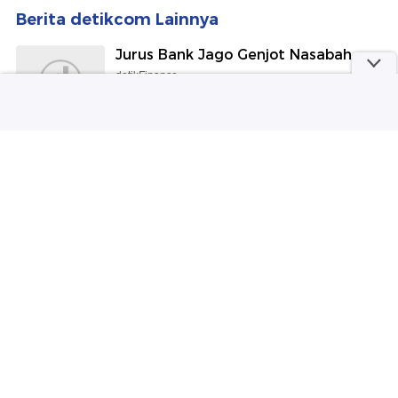
Selengkapnya
Berita detikcom Lainnya
Jurus Bank Jago Genjot Nasabah
detikFinance
Gaya Kece Enzy Storia saat
Kulineran Bareng Suami di Luar
Negeri
detikFood
Trump dan Netanyahu Pisah Jalan
soal Gaza?
detikNews