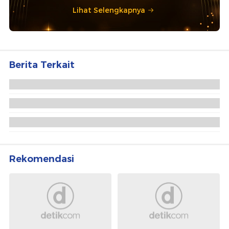
Lihat Selengkapnya
Berita Terkait
DPR RI Resmi Tetapkan PAW Anggota
Ombudsman Gantikan Hery Susanto
Puan Pimpin Paripurna DPR, Bahas LHP LKPP
2025-Naturalisasi 2 Pesepakbola
Komisi II DPR Sebut PAW Ombudsman Tak Wajib
Ikuti Nomor Urut Uji Kelayakan
Rekomendasi