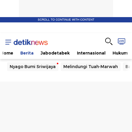
SCROLL TO CONTINUE WITH CONTENT
Home
Berita
Jabodetabek
Internasional
Hukum
Nyago Bumi Sriwijaya
Melindungi Tuah-Marwah
Ba