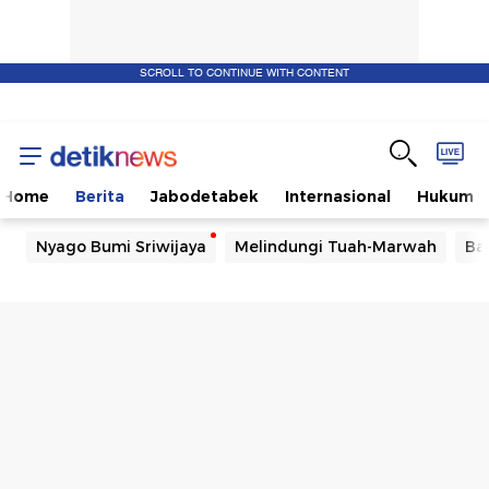
SCROLL TO CONTINUE WITH CONTENT
Home
Berita
Jabodetabek
Internasional
Hukum
Nyago Bumi Sriwijaya
Melindungi Tuah-Marwah
Ba