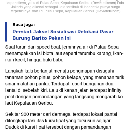
terpencilnya, yaitu di Pulau Sepa, Kepulauan Seribu. (Devi/detikcom) Foto:
Jakarta yang dikenal sebagai kota tersibuk di Indonesia punya surga
terpencilnya, yaitu di Pulau Sepa, Kepulauan Seribu. (Devi/detikcom)
Baca juga:
Pemkot Jaksel Sosialisasi Relokasi Pasar
Burung Barito Pekan Ini
Saat turun dari speed boat, jernihnya air di Pulau Sepa
menampakkan isi biota laut seperti terumbu karang, ikan-
ikan kecil, hingga bulu babi.
Langkah kaki berlanjut menuju penginapan disuguhi
tanaman pohon pinus, pohon kelapa, yang menahan terik
sinar matahari pantai. Terdapat resort bangunan dua
lantai di sebelah kiri. Lalu di kanan jalan terdapat infinity
pool dengan pemandangan yang langsung mengarah ke
laut Kepulauan Seribu.
Sekitar 300 meter dari dermaga, terdapat lokasi pantai
dilengkapi fasilitas kursi lipat yang tersusun sejajar.
Duduk di kursi lipat tersebut dengan pemandangan