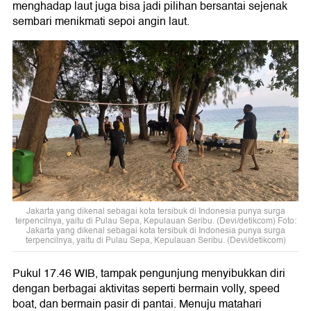
menghadap laut juga bisa jadi pilihan bersantai sejenak
sembari menikmati sepoi angin laut.
Jakarta yang dikenal sebagai kota tersibuk di Indonesia punya surga
terpencilnya, yaitu di Pulau Sepa, Kepulauan Seribu. (Devi/detikcom) Foto:
Jakarta yang dikenal sebagai kota tersibuk di Indonesia punya surga
terpencilnya, yaitu di Pulau Sepa, Kepulauan Seribu. (Devi/detikcom)
Pukul 17.46 WIB, tampak pengunjung menyibukkan diri
dengan berbagai aktivitas seperti bermain volly, speed
boat, dan bermain pasir di pantai. Menuju matahari