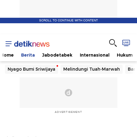
SCROLL TO CONTINUE WITH CONTENT
Home
Berita
Jabodetabek
Internasional
Hukum
Nyago Bumi Sriwijaya
Melindungi Tuah-Marwah
Ban
ADVERTISEMENT