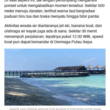
Di saat seperti ini, tak lengah penumpang mengambil
ponsel untuk mengabadikan momen tersebut. Sekitar 500
meter menuju daratan, terlihat warna laut bergradasi
paduan biru tua dan toska menyatu hingga bibir pantai.
Aktivitas wisata air diantaranya jet ski, banana boat, dan
olahraga air kayak juga ada di sana. Sekitar 30 menit
menempuh perjalanan, tepatnya pukul 12.00 WIB, speed
boat pun dapat bersandar di Dermaga Pulau Sepa.
Jakarta yang dikenal sebagai kota tersibuk di Indonesia punya surga