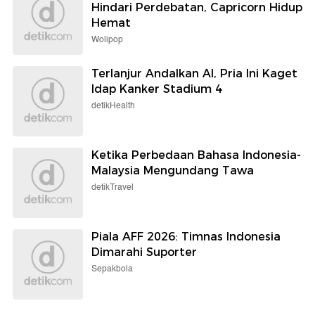
Hindari Perdebatan, Capricorn Hidup
Hemat
Wolipop
Terlanjur Andalkan AI, Pria Ini Kaget
Idap Kanker Stadium 4
detikHealth
Ketika Perbedaan Bahasa Indonesia-
Malaysia Mengundang Tawa
detikTravel
Piala AFF 2026: Timnas Indonesia
Dimarahi Suporter
Sepakbola