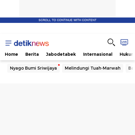
SCROLL TO CONTINUE WITH CONTENT
Home
Berita
Jabodetabek
Internasional
Huku
Nyago Bumi Sriwijaya
Melindungi Tuah-Marwah
Ba