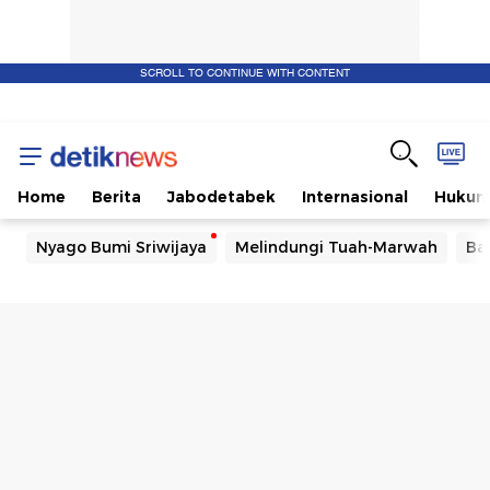
SCROLL TO CONTINUE WITH CONTENT
Home
Berita
Jabodetabek
Internasional
Huku
Nyago Bumi Sriwijaya
Melindungi Tuah-Marwah
Ba