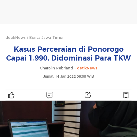
detikNews
Berita Jawa Timur
Kasus Perceraian di Ponorogo
Capai 1.990, Didominasi Para TKW
Charolin Pebrianti -
detikNews
Jumat, 14 Jan 2022 06:09 WIB