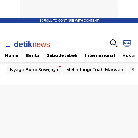
SCROLL TO CONTINUE WITH CONTENT
Home
Berita
Jabodetabek
Internasional
Huku
Nyago Bumi Sriwijaya
Melindungi Tuah-Marwah
Ba