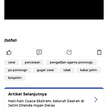
(fat/fat)
cerai
perceraian
pengadilan agama ponorogo
pa ponorogo
gugat cerai
talak
kabar jatim
birojatim
Artikel Selanjutnya
Hati-hati Cuaca Ekstrem, Seluruh Daerah di
Jatim Dilanda Hujan Deras