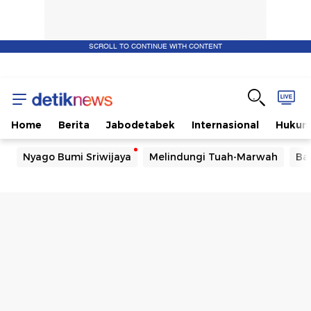
SCROLL TO CONTINUE WITH CONTENT
Home
Berita
Jabodetabek
Internasional
Huku
Nyago Bumi Sriwijaya
Melindungi Tuah-Marwah
Ba