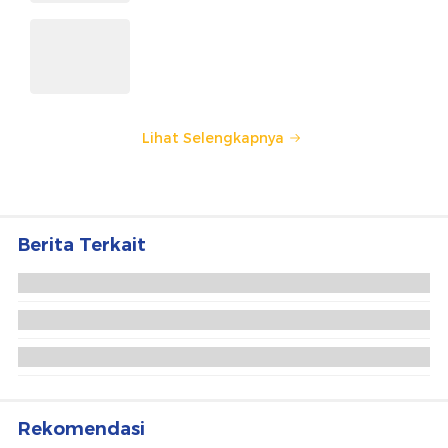
IM57+ Sebut Hoegeng Awards
Jadi Motivasi Polri Jalankan
Amanat Konstitusi
Lihat Selengkapnya
Berita Terkait
Musim Libur Sekolah, Okupansi Hotel di Puncak
Bogor Naik 90 Persen
Hotel di Sekitar Borobudur Full Booked Saat
Waisak
Fakta-fakta Warga Pasuruan Tolak Alih Fungsi
Hutan Tretes 22,5 Ha