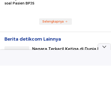
Ramai-ramai Klarifikasi
Intip Koleksi Cincin Mewah
usai Gaduh Komentar
Syahrini, Terbaru Capai Rp
Nirempati Dokter-Nakes
116 Miliar
soal Pasien BPJS
Selengkapnya
Berita detikcom Lainnya
Negara Terkecil Ketiga di Dunia Itu
Resmi Berganti Nama
detikTravel
DPRD DKI Usul Pajak Kendaraan
Listrik: Jangan Terlalu Rendah
detikOto