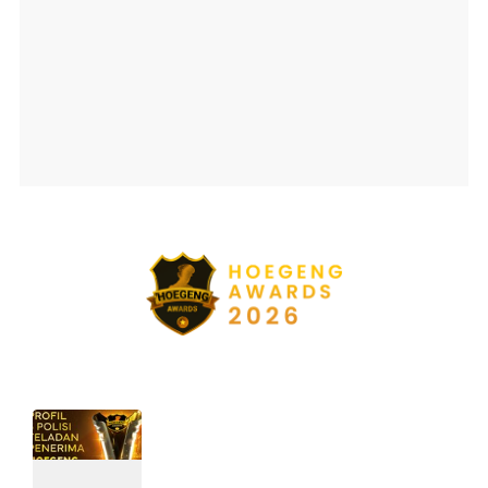
Ajang penghargaan persembahan detikcom bersama POLRI
kepada sosok polisi teladan. Usulkan polisi teladan di
sekitarmu!
5 Polisi Teladan Penerima
Hoegeng Awards 2026, Ini
Kategori dan Kiprahnya