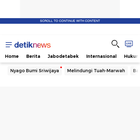
SCROLL TO CONTINUE WITH CONTENT
Home
Berita
Jabodetabek
Internasional
Huku
Nyago Bumi Sriwijaya
Melindungi Tuah-Marwah
Ba