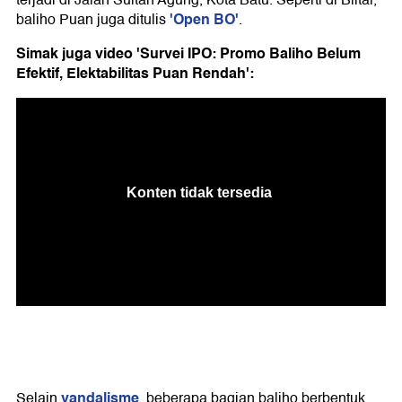
terjadi di Jalan Sultan Agung, Kota Batu. Seperti di Blitar,
'Open BO'
baliho Puan juga ditulis
.
Simak juga video 'Survei IPO: Promo Baliho Belum
Efektif, Elektabilitas Puan Rendah':
vandalisme
Selain
, beberapa bagian baliho berbentuk