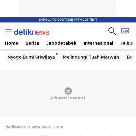
SCROLL TO CONTINUE WITH CONTENT
Home
Berita
Jabodetabek
Internasional
Huku
Nyago Bumi Sriwijaya
Melindungi Tuah-Marwah
Ban
detikNews
Berita Jawa Timur