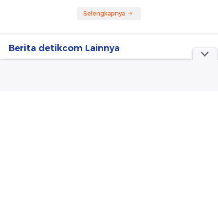
Selengkapnya
Berita detikcom Lainnya
Apakah HP Saya Sudah Support 5G?
Ini Cara Ceknya
detikInet
Penyelundupan Harley Bekas dari
China Terbongkar!
detikFinance
Kecaman dari Senayan ke Nakes
yang Hina Pasien BPJS
detikNews