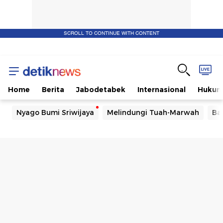
SCROLL TO CONTINUE WITH CONTENT
Home
Berita
Jabodetabek
Internasional
Huku
Nyago Bumi Sriwijaya
Melindungi Tuah-Marwah
Ba