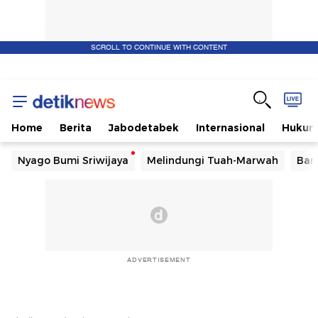
SCROLL TO CONTINUE WITH CONTENT
Home
Berita
Jabodetabek
Internasional
Huku
Nyago Bumi Sriwijaya
Melindungi Tuah-Marwah
Ban
ADVERTISEMENT