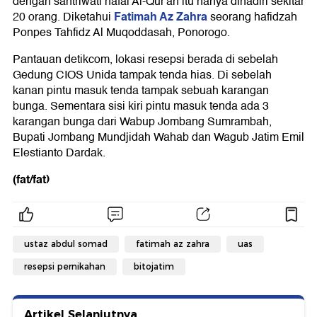
dengan santriwati hafal Al-Qur'an itu hanya dihadiri sekitar
Fatimah Az Zahra
20 orang. Diketahui
seorang hafidzah
Ponpes Tahfidz Al Muqoddasah, Ponorogo.
Pantauan detikcom, lokasi resepsi berada di sebelah
Gedung CIOS Unida tampak tenda hias. Di sebelah
kanan pintu masuk tenda tampak sebuah karangan
bunga. Sementara sisi kiri pintu masuk tenda ada 3
karangan bunga dari Wabup Jombang Sumrambah,
Bupati Jombang Mundjidah Wahab dan Wagub Jatim Emil
Elestianto Dardak.
(fat/fat)
ustaz abdul somad
fatimah az zahra
uas
resepsi pernikahan
bitojatim
Artikel Selanjutnya