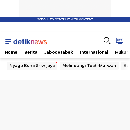
SCROLL TO CONTINUE WITH CONTENT
Home
Berita
Jabodetabek
Internasional
Huku
Nyago Bumi Sriwijaya
Melindungi Tuah-Marwah
Ba