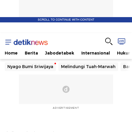
SCROLL TO CONTINUE WITH CONTENT
Home
Berita
Jabodetabek
Internasional
Huku
Nyago Bumi Sriwijaya
Melindungi Tuah-Marwah
Ban
ADVERTISEMENT