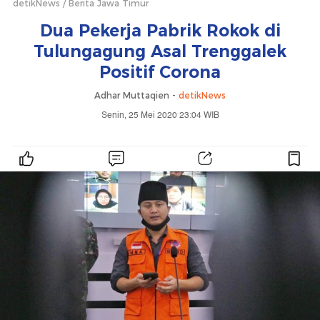
detikNews
Berita Jawa Timur
Dua Pekerja Pabrik Rokok di
Tulungagung Asal Trenggalek
Positif Corona
Adhar Muttaqien -
detikNews
Senin, 25 Mei 2020 23:04 WIB