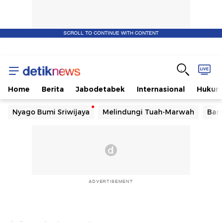
SCROLL TO CONTINUE WITH CONTENT
Home
Berita
Jabodetabek
Internasional
Huku
Nyago Bumi Sriwijaya
Melindungi Tuah-Marwah
Ban
ADVERTISEMENT